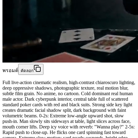
พรอมต์
คัดลอก
Full live-action cinematic realism, high-contrast chiaroscuro lighting,
deep oppressive shadows, photographic texture, real motion blur,
subtle film grain. No anime, no cartoon. Cold dominant real human
male actor. Dark cyberpunk interior, central table full of scattered
standard poker cards with red and black suits. Strong side key light
creates dramatic facial shadow split, dark background with faint
volumetric beams. 0-2s: Extreme low-angle upward shot, slow
push-in. Man slowly sits sideways at table, light slices across face,
mouth corner lifts. Deep icy voice with reverb: "Wanna play?" 2-5s:
Rapid push to close-up. He flicks one card spinning fast toward
camera. Extreme slow motion: card nearly suspends, bright edge