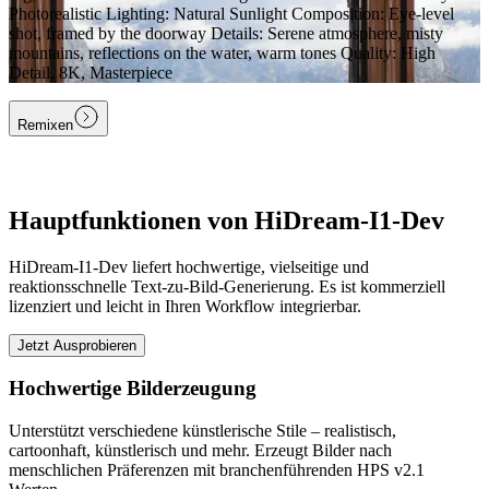
Photorealistic Lighting: Natural Sunlight Composition: Eye-level
shot, framed by the doorway Details: Serene atmosphere, misty
mountains, reflections on the water, warm tones Quality: High
Detail, 8K, Masterpiece
Remixen
Hauptfunktionen von HiDream-I1-Dev
HiDream-I1-Dev liefert hochwertige, vielseitige und
reaktionsschnelle Text-zu-Bild-Generierung. Es ist kommerziell
lizenziert und leicht in Ihren Workflow integrierbar.
Jetzt Ausprobieren
Hochwertige Bilderzeugung
Unterstützt verschiedene künstlerische Stile – realistisch,
cartoonhaft, künstlerisch und mehr. Erzeugt Bilder nach
menschlichen Präferenzen mit branchenführenden HPS v2.1