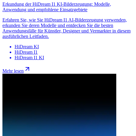
Erkundung der HiDream I1 KI-Bilderzeugung: Modelle,
Anwendung und empfohlene Einsatzgebiete
Erfahren Sie, wie Sie HiDream I1 AI-Bilderzeugung verwenden,
erkunden Sie deren Modelle und entdecken Sie die besten
Anwendungsfälle für Künstler, Designer und Vermarkter in diesem
ausführlichen Leitfaden.
HiDream KI
HiDream I1
HiDream I1 KI
Mehr lesen