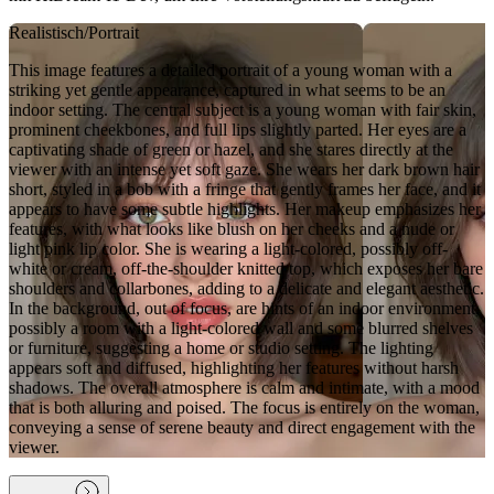
Realistisch/Portrait
This image features a detailed portrait of a young woman with a
striking yet gentle appearance, captured in what seems to be an
indoor setting. The central subject is a young woman with fair skin,
prominent cheekbones, and full lips slightly parted. Her eyes are a
captivating shade of green or hazel, and she stares directly at the
viewer with an intense yet soft gaze. She wears her dark brown hair
short, styled in a bob with a fringe that gently frames her face, and it
appears to have some subtle highlights. Her makeup emphasizes her
features, with what looks like blush on her cheeks and a nude or
light pink lip color. She is wearing a light-colored, possibly off-
white or cream, off-the-shoulder knitted top, which exposes her bare
shoulders and collarbones, adding to a delicate and elegant aesthetic.
In the background, out of focus, are hints of an indoor environment,
possibly a room with a light-colored wall and some blurred shelves
or furniture, suggesting a home or studio setting. The lighting
appears soft and diffused, highlighting her features without harsh
shadows. The overall atmosphere is calm and intimate, with a mood
that is both alluring and poised. The focus is entirely on the woman,
conveying a sense of serene beauty and direct engagement with the
viewer.