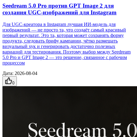
Seedream 5.0 Pro против GPT Image 2 для
создания UGC-изображений для Instagram
Для UGC-креатора в Instagram лучшая ИИ-модель для
изображений — не просто та, что создаёт самый красивый
первый результат. Это та, которая может сохранять форму
продукта, следовать брифу кампании, чётко размещать
визуальный хук и генерировать достаточно полезных
вариаций для тестирования. Поэтому выбор между Seedream
5.0 Pro и GPT Image 2 — это решение, связанное с рабочим
процессом
Дата
:
2026-08-04
0