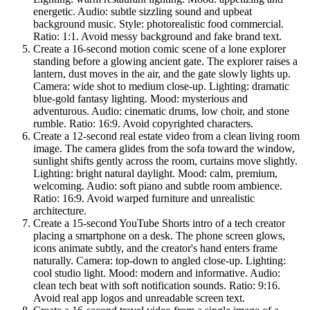
energetic. Audio: subtle sizzling sound and upbeat
background music. Style: photorealistic food commercial.
Ratio: 1:1. Avoid messy background and fake brand text.
Create a 16-second motion comic scene of a lone explorer
standing before a glowing ancient gate. The explorer raises a
lantern, dust moves in the air, and the gate slowly lights up.
Camera: wide shot to medium close-up. Lighting: dramatic
blue-gold fantasy lighting. Mood: mysterious and
adventurous. Audio: cinematic drums, low choir, and stone
rumble. Ratio: 16:9. Avoid copyrighted characters.
Create a 12-second real estate video from a clean living room
image. The camera glides from the sofa toward the window,
sunlight shifts gently across the room, curtains move slightly.
Lighting: bright natural daylight. Mood: calm, premium,
welcoming. Audio: soft piano and subtle room ambience.
Ratio: 16:9. Avoid warped furniture and unrealistic
architecture.
Create a 15-second YouTube Shorts intro of a tech creator
placing a smartphone on a desk. The phone screen glows,
icons animate subtly, and the creator's hand enters frame
naturally. Camera: top-down to angled close-up. Lighting:
cool studio light. Mood: modern and informative. Audio:
clean tech beat with soft notification sounds. Ratio: 9:16.
Avoid real app logos and unreadable screen text.