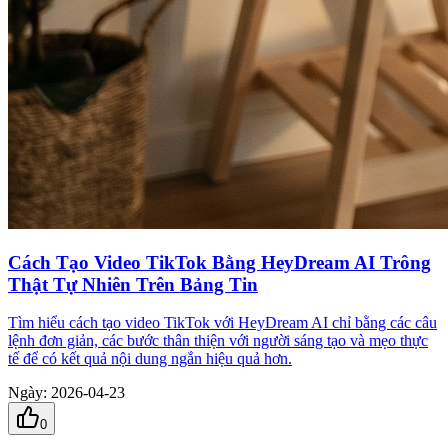
Cách Tạo Video TikTok Bằng HeyDream AI Trông
Thật Tự Nhiên Trên Bảng Tin
Tìm hiểu cách tạo video TikTok với HeyDream AI chỉ bằng các câu
lệnh đơn giản, các bước thân thiện với người sáng tạo và mẹo thực
tế để có kết quả nội dung ngắn hiệu quả hơn.
Ngày
:
2026-04-23
0