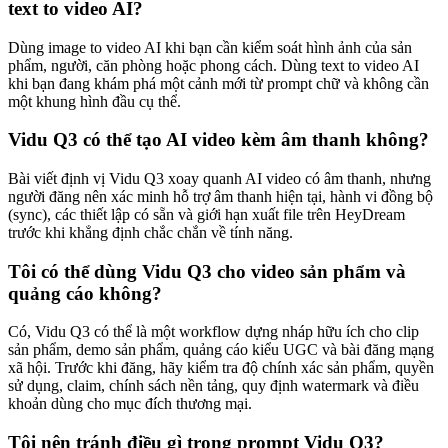
text to video AI?
Dùng image to video AI khi bạn cần kiểm soát hình ảnh của sản
phẩm, người, căn phòng hoặc phong cách. Dùng text to video AI
khi bạn đang khám phá một cảnh mới từ prompt chữ và không cần
một khung hình đầu cụ thể.
Vidu Q3 có thể tạo AI video kèm âm thanh không?
Bài viết định vị Vidu Q3 xoay quanh AI video có âm thanh, nhưng
người đăng nên xác minh hỗ trợ âm thanh hiện tại, hành vi đồng bộ
(sync), các thiết lập có sẵn và giới hạn xuất file trên HeyDream
trước khi khẳng định chắc chắn về tính năng.
Tôi có thể dùng Vidu Q3 cho video sản phẩm và
quảng cáo không?
Có, Vidu Q3 có thể là một workflow dựng nháp hữu ích cho clip
sản phẩm, demo sản phẩm, quảng cáo kiểu UGC và bài đăng mạng
xã hội. Trước khi đăng, hãy kiểm tra độ chính xác sản phẩm, quyền
sử dụng, claim, chính sách nền tảng, quy định watermark và điều
khoản dùng cho mục đích thương mại.
Tôi nên tránh điều gì trong prompt Vidu Q3?