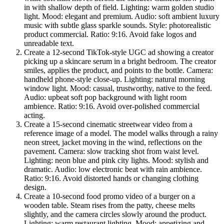
in with shallow depth of field. Lighting: warm golden studio
light. Mood: elegant and premium. Audio: soft ambient luxury
music with subtle glass sparkle sounds. Style: photorealistic
product commercial. Ratio: 9:16. Avoid fake logos and
unreadable text.
Create a 12-second TikTok-style UGC ad showing a creator
picking up a skincare serum in a bright bedroom. The creator
smiles, applies the product, and points to the bottle. Camera:
handheld phone-style close-up. Lighting: natural morning
window light. Mood: casual, trustworthy, native to the feed.
Audio: upbeat soft pop background with light room
ambience. Ratio: 9:16. Avoid over-polished commercial
acting.
Create a 15-second cinematic streetwear video from a
reference image of a model. The model walks through a rainy
neon street, jacket moving in the wind, reflections on the
pavement. Camera: slow tracking shot from waist level.
Lighting: neon blue and pink city lights. Mood: stylish and
dramatic. Audio: low electronic beat with rain ambience.
Ratio: 9:16. Avoid distorted hands or changing clothing
design.
Create a 10-second food promo video of a burger on a
wooden table. Steam rises from the patty, cheese melts
slightly, and the camera circles slowly around the product.
Lighting: warm restaurant lighting. Mood: appetizing and