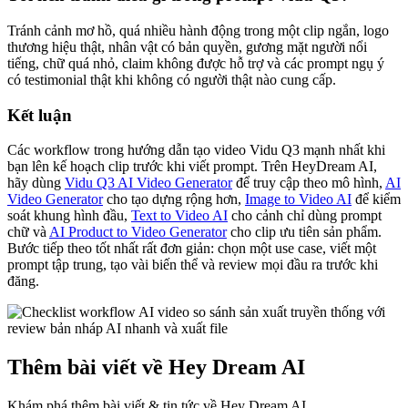
Tránh cảnh mơ hồ, quá nhiều hành động trong một clip ngắn, logo
thương hiệu thật, nhân vật có bản quyền, gương mặt người nổi
tiếng, chữ quá nhỏ, claim không được hỗ trợ và các prompt ngụ ý
có testimonial thật khi không có người thật nào cung cấp.
Kết luận
Các workflow trong hướng dẫn tạo video Vidu Q3 mạnh nhất khi
bạn lên kế hoạch clip trước khi viết prompt. Trên HeyDream AI,
hãy dùng
Vidu Q3 AI Video Generator
để truy cập theo mô hình,
AI
Video Generator
cho tạo dựng rộng hơn,
Image to Video AI
để kiểm
soát khung hình đầu,
Text to Video AI
cho cảnh chỉ dùng prompt
chữ và
AI Product to Video Generator
cho clip ưu tiên sản phẩm.
Bước tiếp theo tốt nhất rất đơn giản: chọn một use case, viết một
prompt tập trung, tạo vài biến thể và review mọi đầu ra trước khi
đăng.
Thêm bài viết về Hey Dream AI
Khám phá thêm bài viết & tin tức về Hey Dream AI.