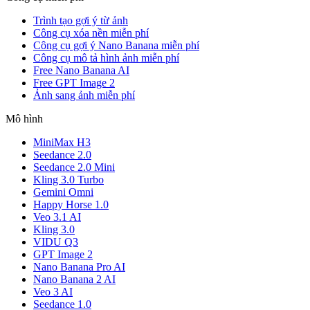
Trình tạo gợi ý từ ảnh
Công cụ xóa nền miễn phí
Công cụ gợi ý Nano Banana miễn phí
Công cụ mô tả hình ảnh miễn phí
Free Nano Banana AI
Free GPT Image 2
Ảnh sang ảnh miễn phí
Mô hình
MiniMax H3
Seedance 2.0
Seedance 2.0 Mini
Kling 3.0 Turbo
Gemini Omni
Happy Horse 1.0
Veo 3.1 AI
Kling 3.0
VIDU Q3
GPT Image 2
Nano Banana Pro AI
Nano Banana 2 AI
Veo 3 AI
Seedance 1.0