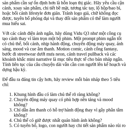
sản phẩm cần sự ổn định hơn là hỗn loạn thị giác. Hãy yêu cầu cận
cảnh, xoay sản phẩm, chi tiết bề mặt, tương tác tay, lộ hộp/bao bì,
hoặc bối cảnh lifestyle đơn giản. Tránh logo giả, chữ không đọc
được, tuyên bố phóng đại và thay đổi sản phẩm có thể làm người
mua hiểu sai.
Với các cảnh điện ảnh ngắn, hãy dùng Vidu Q3 như một công cụ
tạo cảnh thay vì làm trọn một bộ phim. Một prompt phim ngắn tốt
có chủ thể, bối cảnh, nhịp hành động, chuyển động máy quay, ánh
sáng, mood và cue âm thanh. Motion comic, cánh cổng fantasy,
bước đi streetwear dưới mưa neon, cảnh travel pullback và các
khoảnh khắc mini narrative là mục tiêu thực tế cho bản nháp ngắn.
Tính liên tục của câu chuyện dài vẫn cần con người lên kế hoạch và
dựng hậu kỳ.
Để đầu ra đáng tin cậy hơn, hãy review mỗi bản nháp theo 5 tiêu
chí:
Khung hình đầu có làm chủ thể rõ ràng không?
Chuyển động máy quay có phù hợp nền tảng và mood
không?
Chỉ dẫn âm thanh có hỗ trợ hành động thay vì gây phân tâm
không?
Chủ thể có giữ được nhất quán hình ảnh không?
Có tuyên bố, logo, con người hay chi tiết sản phẩm nào rủi ro