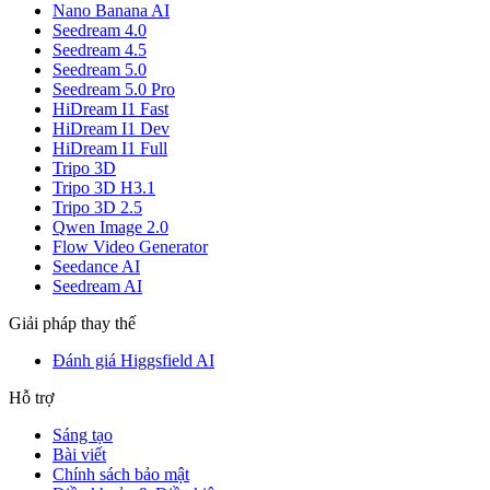
Nano Banana AI
Seedream 4.0
Seedream 4.5
Seedream 5.0
Seedream 5.0 Pro
HiDream I1 Fast
HiDream I1 Dev
HiDream I1 Full
Tripo 3D
Tripo 3D H3.1
Tripo 3D 2.5
Qwen Image 2.0
Flow Video Generator
Seedance AI
Seedream AI
Giải pháp thay thế
Đánh giá Higgsfield AI
Hỗ trợ
Sáng tạo
Bài viết
Chính sách bảo mật