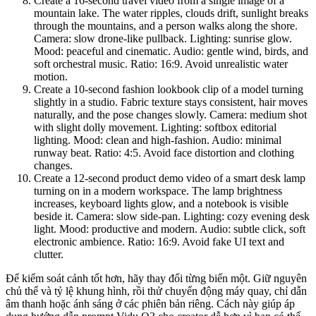
Create a 16-second travel video from a single image of a
mountain lake. The water ripples, clouds drift, sunlight breaks
through the mountains, and a person walks along the shore.
Camera: slow drone-like pullback. Lighting: sunrise glow.
Mood: peaceful and cinematic. Audio: gentle wind, birds, and
soft orchestral music. Ratio: 16:9. Avoid unrealistic water
motion.
Create a 10-second fashion lookbook clip of a model turning
slightly in a studio. Fabric texture stays consistent, hair moves
naturally, and the pose changes slowly. Camera: medium shot
with slight dolly movement. Lighting: softbox editorial
lighting. Mood: clean and high-fashion. Audio: minimal
runway beat. Ratio: 4:5. Avoid face distortion and clothing
changes.
Create a 12-second product demo video of a smart desk lamp
turning on in a modern workspace. The lamp brightness
increases, keyboard lights glow, and a notebook is visible
beside it. Camera: slow side-pan. Lighting: cozy evening desk
light. Mood: productive and modern. Audio: subtle click, soft
electronic ambience. Ratio: 16:9. Avoid fake UI text and
clutter.
Để kiểm soát cảnh tốt hơn, hãy thay đổi từng biến một. Giữ nguyên
chủ thể và tỷ lệ khung hình, rồi thử chuyển động máy quay, chỉ dẫn
âm thanh hoặc ánh sáng ở các phiên bản riêng. Cách này giúp áp