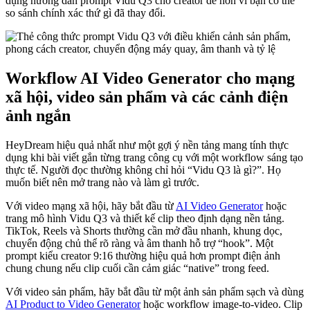
dụng hướng dẫn prompt Vidu Q3 cho creator dễ hơn vì bạn có thể
so sánh chính xác thứ gì đã thay đổi.
Workflow AI Video Generator cho mạng
xã hội, video sản phẩm và các cảnh điện
ảnh ngắn
HeyDream hiệu quả nhất như một gợi ý nền tảng mang tính thực
dụng khi bài viết gắn từng trang công cụ với một workflow sáng tạo
thực tế. Người đọc thường không chỉ hỏi “Vidu Q3 là gì?”. Họ
muốn biết nên mở trang nào và làm gì trước.
Với video mạng xã hội, hãy bắt đầu từ
AI Video Generator
hoặc
trang mô hình Vidu Q3 và thiết kế clip theo định dạng nền tảng.
TikTok, Reels và Shorts thường cần mở đầu nhanh, khung dọc,
chuyển động chủ thể rõ ràng và âm thanh hỗ trợ “hook”. Một
prompt kiểu creator 9:16 thường hiệu quả hơn prompt điện ảnh
chung chung nếu clip cuối cần cảm giác “native” trong feed.
Với video sản phẩm, hãy bắt đầu từ một ảnh sản phẩm sạch và dùng
AI Product to Video Generator
hoặc workflow image-to-video. Clip