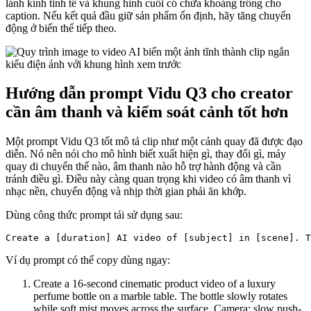
lánh kính tinh tế và khung hình cuối có chừa khoảng trống cho
caption. Nếu kết quả đầu giữ sản phẩm ổn định, hãy tăng chuyển
động ở biến thể tiếp theo.
Hướng dẫn prompt Vidu Q3 cho creator
cần âm thanh và kiểm soát cảnh tốt hơn
Một prompt Vidu Q3 tốt mô tả clip như một cảnh quay đã được đạo
diễn. Nó nên nói cho mô hình biết xuất hiện gì, thay đổi gì, máy
quay di chuyển thế nào, âm thanh nào hỗ trợ hành động và cần
tránh điều gì. Điều này càng quan trọng khi video có âm thanh vì
nhạc nền, chuyển động và nhịp thời gian phải ăn khớp.
Dùng công thức prompt tái sử dụng sau:
Ví dụ prompt có thể copy dùng ngay:
Create a 16-second cinematic product video of a luxury
perfume bottle on a marble table. The bottle slowly rotates
while soft mist moves across the surface. Camera: slow push-