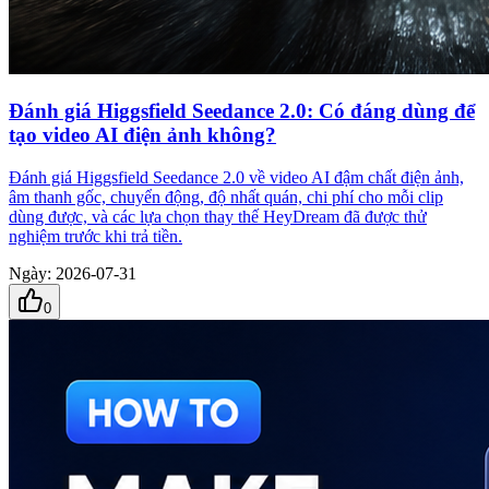
Đánh giá Higgsfield Seedance 2.0: Có đáng dùng để
tạo video AI điện ảnh không?
Đánh giá Higgsfield Seedance 2.0 về video AI đậm chất điện ảnh,
âm thanh gốc, chuyển động, độ nhất quán, chi phí cho mỗi clip
dùng được, và các lựa chọn thay thế HeyDream đã được thử
nghiệm trước khi trả tiền.
Ngày
:
2026-07-31
0