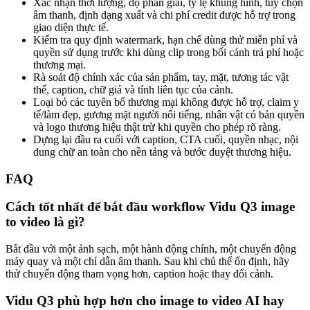
Xác nhận thời lượng, độ phân giải, tỷ lệ khung hình, tùy chọn
âm thanh, định dạng xuất và chi phí credit được hỗ trợ trong
giao diện thực tế.
Kiểm tra quy định watermark, hạn chế dùng thử miễn phí và
quyền sử dụng trước khi dùng clip trong bối cảnh trả phí hoặc
thương mại.
Rà soát độ chính xác của sản phẩm, tay, mặt, tương tác vật
thể, caption, chữ giả và tính liên tục của cảnh.
Loại bỏ các tuyên bố thương mại không được hỗ trợ, claim y
tế/làm đẹp, gương mặt người nổi tiếng, nhân vật có bản quyền
và logo thương hiệu thật trừ khi quyền cho phép rõ ràng.
Dựng lại đầu ra cuối với caption, CTA cuối, quyền nhạc, nội
dung chữ an toàn cho nền tảng và bước duyệt thương hiệu.
FAQ
Cách tốt nhất để bắt đầu workflow Vidu Q3 image
to video là gì?
Bắt đầu với một ảnh sạch, một hành động chính, một chuyển động
máy quay và một chỉ dẫn âm thanh. Sau khi chủ thể ổn định, hãy
thử chuyển động tham vọng hơn, caption hoặc thay đổi cảnh.
Vidu Q3 phù hợp hơn cho image to video AI hay