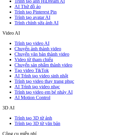
Trình tạo ảnh HiDream AI
AI Thử đồ ảo
Trình tạo Pinterest Pin
Trình tạo avatar AI
Trình chỉnh sửa ảnh AI
Video AI
Trình tạo video AI
Chuyển ảnh thành video
Chuyển văn bản thành video
Video từ tham chiếu
Chuyển sản phẩm thành video
Tạo video TikTok
AI Trình tạo video sinh nhật
Trình tạo video thay trang phục
AI Trình tạo video nhạc
Trình tạo video em bé nhảy AI
AI Motion Control
3D AI
Trình tạo 3D từ ảnh
Trình tạo 3D từ văn bản
Công cụ miễn phí