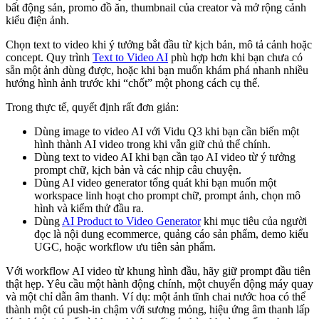
bất động sản, promo đồ ăn, thumbnail của creator và mở rộng cảnh
kiểu điện ảnh.
Chọn text to video khi ý tưởng bắt đầu từ kịch bản, mô tả cảnh hoặc
concept. Quy trình
Text to Video AI
phù hợp hơn khi bạn chưa có
sẵn một ảnh dùng được, hoặc khi bạn muốn khám phá nhanh nhiều
hướng hình ảnh trước khi “chốt” một phong cách cụ thể.
Trong thực tế, quyết định rất đơn giản:
Dùng image to video AI với Vidu Q3 khi bạn cần biến một
hình thành AI video trong khi vẫn giữ chủ thể chính.
Dùng text to video AI khi bạn cần tạo AI video từ ý tưởng
prompt chữ, kịch bản và các nhịp câu chuyện.
Dùng AI video generator tổng quát khi bạn muốn một
workspace linh hoạt cho prompt chữ, prompt ảnh, chọn mô
hình và kiểm thử đầu ra.
Dùng
AI Product to Video Generator
khi mục tiêu của người
đọc là nội dung ecommerce, quảng cáo sản phẩm, demo kiểu
UGC, hoặc workflow ưu tiên sản phẩm.
Với workflow AI video từ khung hình đầu, hãy giữ prompt đầu tiên
thật hẹp. Yêu cầu một hành động chính, một chuyển động máy quay
và một chỉ dẫn âm thanh. Ví dụ: một ảnh tĩnh chai nước hoa có thể
thành một cú push-in chậm với sương mỏng, hiệu ứng âm thanh lấp