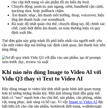
cho clip thời trang và sản phẩm tối ưu hiển thị feed.
Chuyển động: push-in, pan ngang, orbit, handheld cận cảnh,
tracking shot, hoặc pullback chậm.
Âm thanh: nhạc, âm thanh môi trường, thoại, voiceover, hiệu
ứng âm thanh hoặc cue soundtrack.
Rà soát: độ nhất quán chủ thể, chuyển động tay, độ chính xác
chữ, canh thời điểm âm thanh, an toàn thương hiệu và quy
định xuất file.
Thẻ đơn giản này giúp tránh lỗi phổ biến nhất của người mới: yêu
cầu một video đẹp mà không xác định cảnh quay, âm thanh hay nền
tảng đăng.
Khi nào nên dùng Image to Video AI với
Vidu Q3 thay vì Text to Video AI
Hãy dùng image to video khi tính nhất quán hình ảnh quan trọng
hơn trí tưởng tượng thuần túy. Một ảnh khung hình đầu giúp mô
hình có “neo” mạnh hơn cho chủ thể, sản phẩm, căn phòng, nhân
vật, trang phục, ánh sáng và bố cục. Vì vậy
Image to Video AI
đặc
biệt hữu ích cho clip sản phẩm, lookbook thời trang, walkthrough