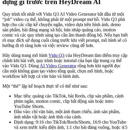
dựng gì trước trên HeyDream AI
Quy trình tốt nhất với Vidu Q3 AI Video Generator bắt đầu từ một
“job” video cụ thể, không phải từ một prompt mơ hồ. Vidu Q3 phù
hợp cho các clip kể chuyện ngắn, video dựa trên hình ảnh, demo
sản phẩm, bài đăng mạng xã hội, bản nháp quảng cáo, motion
comic và các quy trình sáng tạo cần âm thanh đồng bộ. Nếu bạn biết
rõ mục đích sử dụng cuối cùng trước khi viết prompt, mô hình sẽ có
hướng đi rõ ràng hơn và việc review cũng dễ hơn.
Hãy dùng trang mô hình
Vidu Q3
của HeyDream làm điểm truy cập
chính khi bài viết, quy trình hoặc tutorial của bạn tập trung cụ thể
vào Vidu Q3. Dùng
AI Video Generator
rộng hơn khi người đọc
cần một không gian tạo video tổng quát, chọn mô hình, hoặc
workflow kết hợp cả văn bản và hình ảnh.
Một “thẻ” lập kế hoạch thực tế có thể như sau:
Mục tiêu: quảng cáo TikTok, bài Reels, clip sản phẩm, cảnh
phim ngắn, motion comic, clip bất động sản hoặc intro
YouTube Shorts.
Đầu vào: chỉ văn bản, một ảnh tham chiếu, ảnh sản phẩm,
ảnh nhân vật hoặc ảnh tĩnh của cảnh.
Định dạng: 9:16 cho TikTok/Reels/Shorts, 16:9 cho YouTube
và xem trước kiểu điện ảnh, 1:1 cho bài đăng vuông, hoặc 4:5