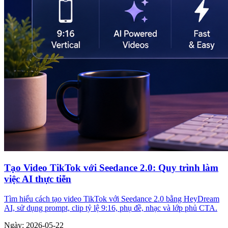
Tạo Video TikTok với Seedance 2.0: Quy trình làm
việc AI thực tiễn
Tìm hiểu cách tạo video TikTok với Seedance 2.0 bằng HeyDream
AI, sử dụng prompt, clip tỷ lệ 9:16, phụ đề, nhạc và lớp phủ CTA.
Ngày
:
2026-05-22