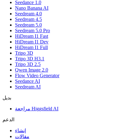
Seedance 1.0
Nano Banana AI
Seedream 4.0
Seedream 4.5
Seedream 5.0
Seedream 5.0 Pro
HiDream I1 Fast
HiDream I1 Dev
HiDream I1 Full
Tripo 3D
Tripo 3D H3.1
Tripo 3D 2.5
Qwen Image 2.0
Flow Video Generator
Seedance AI
Seedream AI
بديل
مراجعة Higgsfield AI
الدعم
إنشاء
مقالات