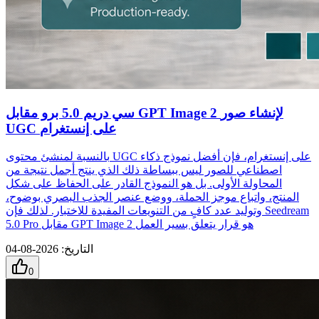
سي دريم 5.0 برو مقابل GPT Image 2 لإنشاء صور
UGC على إنستغرام
بالنسبة لمنشئ محتوى UGC على إنستغرام، فإن أفضل نموذج ذكاء
اصطناعي للصور ليس ببساطة ذلك الذي ينتج أجمل نتيجة من
المحاولة الأولى. بل هو النموذج القادر على الحفاظ على شكل
المنتج، واتباع موجز الحملة، ووضع عنصر الجذب البصري بوضوح،
وتوليد عدد كافٍ من التنويعات المفيدة للاختبار. لذلك فإن Seedream
5.0 Pro مقابل GPT Image 2 هو قرار يتعلق بسير العمل
التاريخ
:
2026-08-04
0