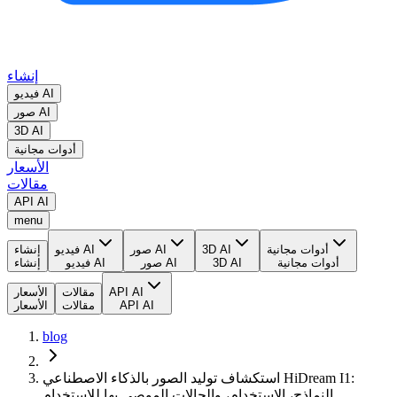
إنشاء
فيديو AI
صور AI
3D AI
أدوات مجانية
الأسعار
مقالات
API AI
menu
أدوات مجانية
3D AI
صور AI
فيديو AI
إنشاء
أدوات مجانية
3D AI
صور AI
فيديو AI
إنشاء
API AI
مقالات
الأسعار
API AI
مقالات
الأسعار
blog
استكشاف توليد الصور بالذكاء الاصطناعي HiDream I1:
النماذج، الاستخدام، والحالات الموصى بها للاستخدام