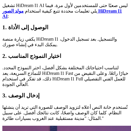
تشغيل HiDream I1 AI ليس صعبًا حتى للمستخدمين لأول مرة. فيما
يلي تعليمات محددة تتبع كيفية استخدام
مولد الصور HiDream I1
AI
:
1. الوصول إلى الأداة
يكفي زيارة منصة HiDream I1 والتسجيل. بعد تسجيل الدخول،
يمكنك البدء في إنشاء صورك.
2. اختيار النموذج المناسب
لتناسب احتياجاتك المختلفة بشكل أفضل، اختر النموذج المحدد.
للنماذج السريعة، يعد HiDream I1 Fast خيارًا رائعًا. وعلى النقيض من
ذلك، قد تفكر في استخدام HiDream I1 Full للعمل الفني التفصيلي
العالي الجودة.
3. إدخال الوصف
تُستخدم خانة النص أعلاه لتزويد الوصف للصورة التي تريد أن ينشئها
النظام. كلما كان الوصف واضحًا، كانت نتائجك أفضل. على سبيل
المثال: "مدينة مستقبلية عند الغروب بسيارات طائرة."