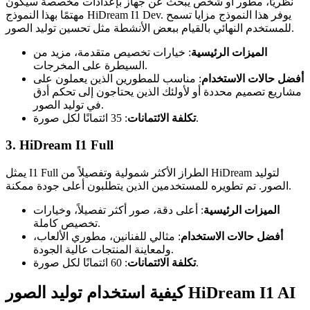
نظريًا، مطور أو شخص يبحث عن جهاز بإعدادات مخصصة سيكون
مهتمًا بهذا النموذج HiDream I1 Dev. يوفر هذا النموذج مزايا تسمح
للمستخدم النهائي بالقيام ببعض الأنشطة مثل تحسين توليد الصور.
الميزات الرئيسية
: خيارات تخصيص متقدمة، مزيد من
السيطرة على المخرجات.
أفضل حالات الاستخدام
: مناسب للمطورين الذين يعملون على
مشاريع تصميم محددة أو لأولئك الذين يحتاجون إلى تحكم أدق
في توليد الصور.
: 35 ائتمانًا لكل صورة.
تكلفة الائتمانات
3. HiDream I1 Full
يمثل I1 Full الطراز الأكثر شمولية وتفصيلاً من HiDream لتوليد
الصور. تم تطويره للمستخدمين الذين يتطلبون أعلى جودة ممكنة.
الميزات الرئيسية
: أعلى دقة، صور أكثر تفصيلاً، وخيارات
تخصيص كاملة.
أفضل حالات الاستخدام
: مثالي للفنانين، مطوري الألعاب،
ولمعاينة المنتجات عالية الجودة.
: 60 ائتمانًا لكل صورة.
تكلفة الائتمانات
كيفية استخدام توليد الصور HiDream I1 AI