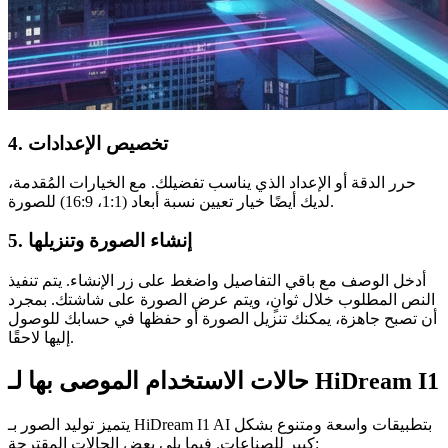
4. تخصيص الإعدادات
حرر الدقة أو الإعداد الذي يناسب تفضيلك. مع الخيارات المُقدمة،
لديك أيضًا خيار تعيين نسبة أبعاد (1:1، 16:9) للصورة.
5. إنشاء الصورة وتنزيلها
أدخل الوصف مع باقي التفاصيل واضغط على زر الإنشاء. يتم تنفيذ
النص المطلوب خلال ثوانٍ، ويتم عرض الصورة على شاشتك. بمجرد
أن تصبح جاهزة، يمكنك تنزيل الصورة أو حفظها في حسابك للوصول
إليها لاحقًا.
حالات الاستخدام الموصى بها لـ HiDream I1
يتميز توليد الصور بـ HiDream I1 AI بتطبيقات واسعة ومتنوع بشكل
كبير للصناعات. فيما يلي بعض الحالات المقترحة: