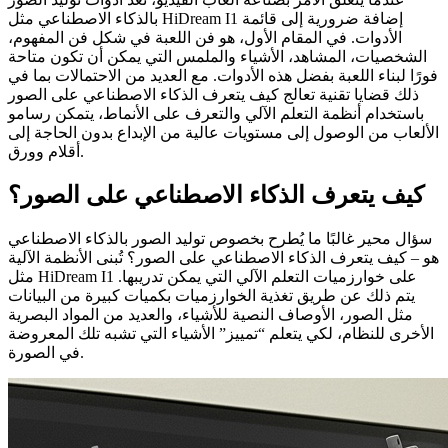
بالذكاء الاصطناعي مثل HiDream I1 إضافة ضرورية إلى قائمة
الأدوات. في المقام الأول، هو فن اللعبة في شكل فن المفهوم،
الشخصيات، المشاهد، الأشياء والملمس التي يمكن أن تكون متاحة
فورًا لبناء اللعبة بفضل هذه الأدوات. مع العديد من الاحتمالات بما في
ذلك قضايا تقنية تعالج كيف يتعرف الذكاء الاصطناعي على الصور
باستخدام أنظمة التعلم الآلي والتعرف على الأنماط، يتمكن رسامو
الألعاب من الوصول إلى مستويات عالية من الإبداع بدون الحاجة إلى
أقلام وورق.
كيف يتعرف الذكاء الاصطناعي على الصور؟
سؤال محير غالبًا ما يُطرح بخصوص توليد الصور بالذكاء الاصطناعي
هو – كيف يتعرف الذكاء الاصطناعي على الصور؟ تُبنى الأنظمة الآلية
مثل HiDream I1 على خوارزميات التعلم الآلي التي يمكن تدريبها.
يتم ذلك عن طريق تغذية الخوارزميات بكميات كبيرة من البيانات
مثل الصور، الأوصاف النصية للأشياء، والعديد من المواد البصرية
الأخرى للنظام، لكي يتعلم “تمييز” الأشياء التي تشبه تلك المعروضة
في الصورة.