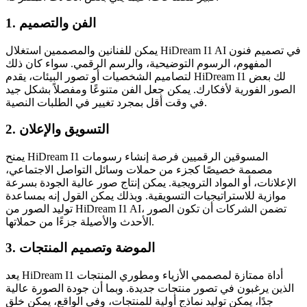
1. الفن والتصميم
يمكن للفنانين والمصممين استغلال HiDream I1 AI في تصميم فنون
المفهوم، الرسوم التوضيحية، والرسم الرقمي. سواء كان ذلك
لتصاميم الشخصيات أو تصور البيئات، يقدم HiDream I1 لك بعض
الصور الفورية لأفكارك. يمكن جعل الفن متنوعًا ومفصلاً بشكل جيد
في وقت أقل بمجرد تغيير في الطلبات النصية.
2. التسويق والإعلان
يمنح HiDream I1 المسوقين الرقميين فرصة إنشاء رسومات
مصممة خصيصًا كجزء من حملات وسائل التواصل الاجتماعي،
الإعلانات، أو المواد الترويجية. يمكن إنتاج صور عالية الجودة بسرعة
موازية للاستراتيجيات التسويقية. وبذلك يمكن القول إنه بمساعدة
توليد الصور من HiDream I1 AI، تضمن الشركات أن تكون الصور
الأحدث والأصيلة جزءًا من حملاتها.
3. الموضة وتصميم المنتجات
يعد HiDream I1 أداة ممتازة لمصممي الأزياء ومطوري المنتجات
الذين يرغبون في تصور منتجات جديدة. وبما أن جودة الصورة عالية
جدًا، يمكن توليد نماذج أولية للمنتجات، وفي الواقع، يمكن خلق