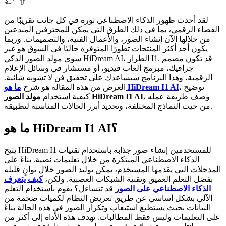
لقد أحدث ظهور الذكاء الاصطناعي ثورة في كل جانب تقريبًا من
الفضاء الرقمي، بما في ذلك الطرق التي يمكن للمحترفين المبدعين
من خلالها الآن إنشاء الصور، والأعمال الفنية، والتصميمات. وربما
يكون أحد أكثر المنتجات تطورًا المتوفرة حاليًا في السوق هو غير
سوى مولد الصور الذكي HiDream AI، الطراز I1. قد تكون مصمم
جرافيك، مبرمج ألعاب فيديو، أو مستشار في وسائل الإعلام
الرقمية، وهذا البرنامج سيساعدك على تحقيق فن لا تشوبه شائبة.
، توضيح
ما هو HiDream I1 AI
الغرض من هذه المقالة هو شرح
، وصف طريقة عمله
مولد الصور HiDream I1 AI
كيفية استخدام
من حيث النماذج المختلفة، وتحديد أبرز الحالات المناسبة لتطبيقه.
ما هو HiDream I1 AI؟
يتيح HiDream I1 للمستخدمين إنشاء صور جذابة باستخدام تقنيات
الذكاء الاصطناعي المبتكرة من خلال تعليمات نصية. بناءً على
المدخلات التي يقدمها المستخدم، يمكن توليد الصور خلال ثوانٍ قليلة
بفضل التعلم العميق وتقنية الشبكات العصبية. ولكن،
كيف يتعرف
الذكاء الاصطناعي على الصور
قد تتساءل؟ يقوم باستخدام التعلم
الآلي بشكل أساسي عن طريق تعريض النظام لكميات ضخمة من
البيانات بحيث يستطيع استيعاب وتكرار الصور في هذه الحالة بناءً
على التعليمات وليس فقط المطالبات. تهدف هذه الأداة إلى أكثر من