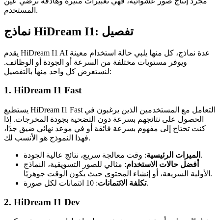
مجرد إنتاج صور عشوائية، فهي تعبيرات مثيرة وهادفة ترضي عين
المستخدم.
نماذج HiDream I1: تفصيل
يقدم HiDream I1 AI عدة نماذج، كل منها يلبي حالة استخدام معينة
ويوفر مستويات مختلفة من السرعة أو الجودة أو الوظائف.
لنستعرض كل واحد منها بالتفصيل:
1. HiDream I1 Fast
يستطيع HiDream I1 Fast التعامل مع المستخدمين الذين يرغبون في
الحصول على نتائجهم بسرعة دون التضحية بجودة المخرجات. إذا
كنت تحتاج إلى مفهوم بسرعة فائقة أو في موعد نهائي ضيق جدًا،
فهذا النموذج هو الأنسب لك.
: وقت معالجة سريع، نتائج عالية الجودة.
الميزات الرئيسية
أفضل حالات الاستخدام
: مثالي للصور التسويقية، النماذج
الأولية السريعة، أو إنشاء المحتوى حيث يكون الوقت جوهريًا.
: 10 ائتمانات لكل صورة.
تكلفة الائتمانات
2. HiDream I1 Dev