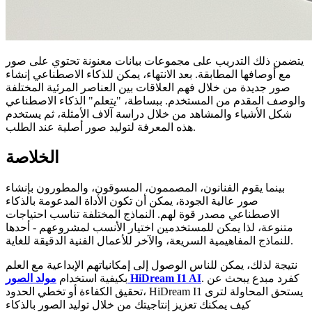
يتضمن ذلك التدريب على مجموعات بيانات معنونة تحتوي على صور
مع أوصافها المطابقة. بعد الانتهاء، يمكن للذكاء الاصطناعي إنشاء
صور جديدة من خلال فهم العلاقات بين العناصر المرئية المختلفة
والوصف المقدم من المستخدم. ببساطة، "يتعلم" الذكاء الاصطناعي
شكل الأشياء والمشاهد من خلال دراسة آلاف الأمثلة، ثم يستخدم
هذه المعرفة لتوليد صور أصلية عند الطلب.
الخلاصة
بينما يقوم الفنانون، المصممون، المسوقون، والمطورون بإنشاء
صور عالية الجودة، يمكن أن تكون الأداة المدعومة بالذكاء
الاصطناعي مصدر قوة لهم. النماذج المختلفة تناسب احتياجات
متنوعة، لذا يمكن للمستخدمين اختيار الأنسب لمشروعهم - أحدها
للنماذج المفاهيمية السريعة، والآخر للأعمال الفنية الدقيقة للغاية.
نتيجة لذلك، يمكن للناس الوصول إلى إمكانياتهم الإبداعية مع العلم
. كفرد مبدع يبحث عن
مولد الصور HiDream I1 AI
بكيفية استخدام
تحقيق الكفاءة أو تخطي الحدود، HiDream I1 يستحق المحاولة لترى
كيف يمكنك تعزيز إنتاجيتك من خلال توليد الصور بالذكاء