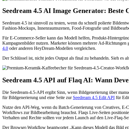
Seedream 4.5 AI Image Generator: Beste 
Seedream 4.5 ist sinnvoll zu testen, wenn du schnell polierte Bilde
Fashion-Mockups, Innenraumszenen, Food-Fotografie und Bildbearbeit
Für E-Commerce-Seller kann das Modell helfen, Produkt-Hintergründe
Kampagnenbilder nutzen. Marketer können mehrere Ad-Richtungen gen
4.0
oder anderen HeyDream-Modellen vergleichen.
Der Schlüssel ist, nicht jedes Output als final zu behandeln. Sieh e
Seedream 4.5 API auf Flaq AI: Wann Develo
Die Seedream-4.5-API ergibt Sinn, wenn Bildgenerierung über manuell
für Bildgenerierung und eine Seite zur
Seedream 4.5 Edit API
für Edi
Nutze den API-Weg, wenn du Batch-Generierung von Creatives, E-Co
Workflows zur Bildbearbeitung brauchst. Flaqs Live-Seiten positioni
Verhalten und Rechte sollten vor jedem Launch auf den Live-Flaq-Seit
Der Browser-Workflow beantwortet „Kann dieses Modell das Bild erze