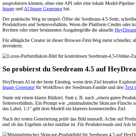
ausprobieren können, ohne eine API oder eine lokale Model-Pipeline e
Image
und
AI Image Generator
hat.
Der praktische Weg ist simpel: Öffne die Seedream-4.5-Seite, schreib
Produktform und Seitenverhältnis. Wenn die Plattform Credits oder k
Rechten oder einer bestimmten Ausgabegröße die aktuelle
HeyDream-
Für alltägliche Creator ist dieser Browser-First-Weg meist schneller, a
investierst.
So probierst du Seedream 4.5 auf HeyDre
HeyDream AI ist der beste Einstieg, wenn dein Ziel kreative Explorati
Image Generator
für Workflows der Seedream-Familie und den
Text 
Starte mit einem klaren Bildziel. Statt z. B. nach „einem guten Produ
Seitenverhältnis. Ein Prompt wie „minimalistische Skincare-Flasche 
das Label, 1:1“ gibt dem Modell ein klareres kommerzielles Ziel.
Nach der ersten Generierung prüfe das Bild manuell. Achte auf Prod
und ob das Ergebnis sicher nutzbar ist. Für Produktvisuals und Ads br