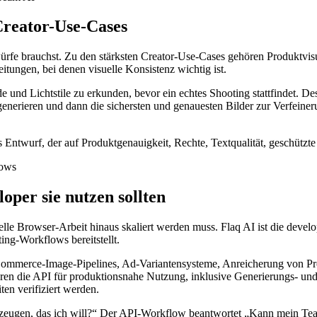
Creator-Use-Cases
ntwürfe brauchst. Zu den stärksten Creator-Use-Cases gehören Produkt
ungen, bei denen visuelle Konsistenz wichtig ist.
 und Lichtstile zu erkunden, bevor ein echtes Shooting stattfindet. 
erieren und dann die sichersten und genauesten Bilder zur Verfeine
s als Entwurf, der auf Produktgenauigkeit, Rechte, Textqualität, gesch
per sie nutzen sollten
e Browser-Arbeit hinaus skaliert werden muss. Flaq AI ist die develop
ting-Workflows bereitstellt.
mmerce-Image-Pipelines, Ad-Variantensysteme, Anreicherung von Prod
eren die API für produktionsnahe Nutzung, inklusive Generierungs- und
en verifiziert werden.
ugen, das ich will?“ Der API-Workflow beantwortet „Kann mein Team v