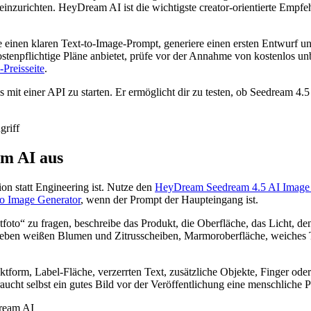
inzurichten. HeyDream AI ist die wichtigste creator-orientierte Empfeh
e einen klaren Text-to-Image-Prompt, generiere einen ersten Entwurf u
ostenpflichtige Pläne anbietet, prüfe vor der Annahme von kostenlos 
Preisseite
.
ls mit einer API zu starten. Er ermöglicht dir zu testen, ob Seedream 4.
am AI aus
on statt Engineering ist. Nutze den
HeyDream Seedream 4.5 AI Image 
to Image Generator
, wenn der Prompt der Haupteingang ist.
ktfoto“ zu fragen, beschreibe das Produkt, die Oberfläche, das Licht, d
neben weißen Blumen und Zitrusscheiben, Marmoroberfläche, weiches Ta
uktform, Label-Fläche, verzerrten Text, zusätzliche Objekte, Finger 
aucht selbst ein gutes Bild vor der Veröffentlichung eine menschliche 