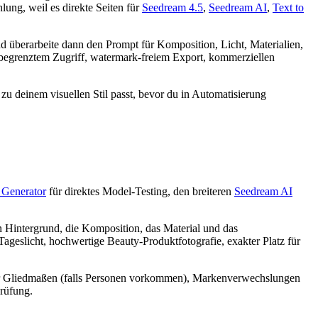
lung, weil es direkte Seiten für
Seedream 4.5
,
Seedream AI
,
Text to
nd überarbeite dann den Prompt für Komposition, Licht, Materialien,
unbegrenztem Zugriff, watermark-freiem Export, kommerziellen
5 zu deinem visuellen Stil passt, bevor du in Automatisierung
Generator
für direktes Model-Testing, den breiteren
Seedream AI
en Hintergrund, die Komposition, das Material und das
geslicht, hochwertige Beauty-Produktfotografie, exakter Platz für
oder Gliedmaßen (falls Personen vorkommen), Markenverwechslungen
Prüfung.