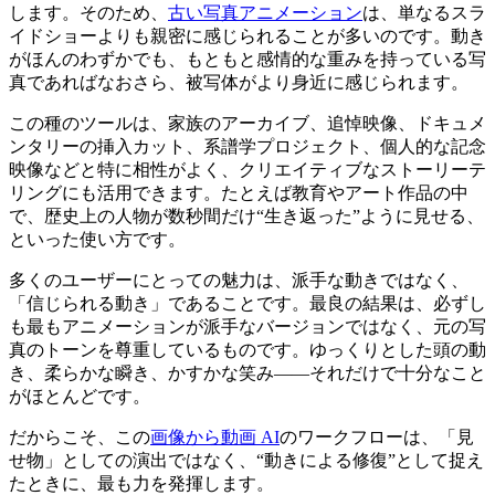
します。そのため、
古い写真アニメーション
は、単なるスラ
イドショーよりも親密に感じられることが多いのです。動き
がほんのわずかでも、もともと感情的な重みを持っている写
真であればなおさら、被写体がより身近に感じられます。
この種のツールは、家族のアーカイブ、追悼映像、ドキュメ
ンタリーの挿入カット、系譜学プロジェクト、個人的な記念
映像などと特に相性がよく、クリエイティブなストーリーテ
リングにも活用できます。たとえば教育やアート作品の中
で、歴史上の人物が数秒間だけ“生き返った”ように見せる、
といった使い方です。
多くのユーザーにとっての魅力は、派手な動きではなく、
「信じられる動き」であることです。最良の結果は、必ずし
も最もアニメーションが派手なバージョンではなく、元の写
真のトーンを尊重しているものです。ゆっくりとした頭の動
き、柔らかな瞬き、かすかな笑み——それだけで十分なこと
がほとんどです。
だからこそ、この
画像から動画 AI
のワークフローは、「見
せ物」としての演出ではなく、“動きによる修復”として捉え
たときに、最も力を発揮します。