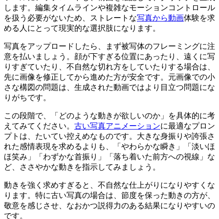
します。編集タイムラインや複雑なモーションコントロール
を扱う必要がないため、ストレートな
写真から動画
体験を求
める人にとって現実的な選択肢になります。
写真をアップロードしたら、まず被写体のフレーミングに注
意を払いましょう。顔が下すぎる位置にあったり、遠くに写
りすぎていたり、不自然な切れ方をしていたりする場合は、
先に画像を修正してから進めた方が安全です。元画像での小
さな構図の問題は、生成された動画ではより目立つ問題にな
りがちです。
この段階で、「どのような動きが欲しいのか」を具体的に考
えてみてください。
古い写真アニメーション
に最適なプロン
プトは、たいてい控えめなものです。大きな身振りや誇張さ
れた感情表現を求めるよりも、「やわらかな瞬き」「淡いほ
ほ笑み」「わずかな首振り」「落ち着いた前方への視線」な
ど、ささやかな動きを指示してみましょう。
動きを強く求めすぎると、不自然な仕上がりになりやすくな
ります。特に古い写真の場合は、節度を保った動きの方が、
敬意を感じさせ、なおかつ説得力のある結果になりやすいの
です。