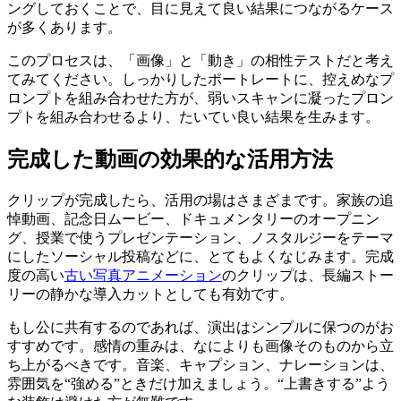
ングしておくことで、目に見えて良い結果につながるケース
が多くあります。
このプロセスは、「画像」と「動き」の相性テストだと考え
てみてください。しっかりしたポートレートに、控えめなプ
ロンプトを組み合わせた方が、弱いスキャンに凝ったプロン
プトを組み合わせるより、たいてい良い結果を生みます。
完成した動画の効果的な活用方法
クリップが完成したら、活用の場はさまざまです。家族の追
悼動画、記念日ムービー、ドキュメンタリーのオープニン
グ、授業で使うプレゼンテーション、ノスタルジーをテーマ
にしたソーシャル投稿などに、とてもよくなじみます。完成
度の高い
古い写真アニメーション
のクリップは、長編ストー
リーの静かな導入カットとしても有効です。
もし公に共有するのであれば、演出はシンプルに保つのがお
すすめです。感情の重みは、なによりも画像そのものから立
ち上がるべきです。音楽、キャプション、ナレーションは、
雰囲気を“強める”ときだけ加えましょう。“上書きする”よう