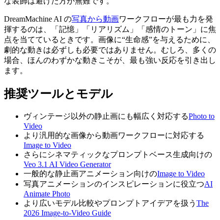
な装飾は避けた方が無難です。
DreamMachine AI の
写真から動画
ワークフローが最も力を発
揮するのは、「記憶」「リアリズム」「感情のトーン」に焦
点を当てているときです。画像に“生命感”を与えるために、
劇的な動きは必ずしも必要ではありません。むしろ、多くの
場合、ほんのわずかな動きこそが、最も強い反応を引き出し
ます。
推奨ツールとモデル
ヴィンテージ以外の静止画にも幅広く対応する
Photo to
Video
より汎用的な画像から動画ワークフローに対応する
Image to Video
さらにシネマティックなプロンプトベース生成向けの
Veo 3.1 AI Video Generator
一般的な静止画アニメーション向けの
Image to Video
写真アニメーションのインスピレーションに役立つ
AI
Animate Photo
より広いモデル比較やプロンプトアイデアを扱う
The
2026 Image-to-Video Guide