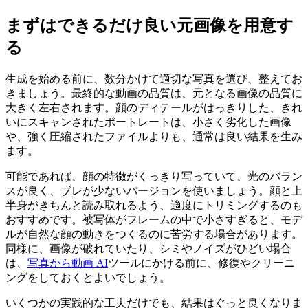
まずはできるだけ良い元画像を用意す
る
生成を始める前に、数分かけて適切な写真を選び、整えてお
きましょう。最終的な動画の品質は、元となる画像の品質に
大きく左右されます。顔のディテールがはっきりした、きれ
いにスキャンされたポートレートは、小さく劣化した画像
や、強く圧縮されたファイルよりも、通常は良い結果を生み
ます。
可能であれば、顔の特徴がくっきり写っていて、光のバラン
スが良く、ブレが少ないバージョンを使いましょう。顔と上
半身がきちんと読み取れるよう、適度にトリミングするのも
おすすめです。被写体がフレームの中で小さすぎると、モデ
ルが自然な顔の動きをつくるのに苦労する場合があります。
同様に、画像が破れていたり、シミやノイズがひどい場合
は、
写真から動画 AI
ツールにかける前に、修復やクリーニ
ングをしておくとよいでしょう。
いくつかの実践的な工夫だけでも、結果はぐっと良くなりま