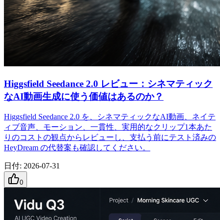
Higgsfield Seedance 2.0 レビュー：シネマティック
なAI動画生成に使う価値はあるのか？
Higgsfield Seedance 2.0 を、シネマティックなAI動画、ネイテ
ィブ音声、モーション、一貫性、実用的なクリップ1本あた
りのコストの観点からレビューし、支払う前にテスト済みの
HeyDream の代替案も確認してください。
日付
:
2026-07-31
0