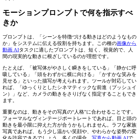
モーションプロンプトで何を指示すべ
きか
プロンプトは、「シーンを特徴づける動きはどのようなもの
か」をシステムに伝える役割を持ちます。この種の
画像から
動画 AI
タスクに適したプロンプトは、短く、視覚的で、人
間の現実的な動きに根ざしているのが理想です。
たとえば、「被写体がやさしく瞬きをしている」「静かに呼
吸している」「頭をわずかに横に向ける」「かすかな笑みを
見せる」といった描写が考えられます。ツールが対応してい
れば、「ゆっくりとしたシネマティックな前進（プッシュイ
ン）」など、カメラの動きをさりげなく指定することもでき
ます。
重要なのは、動きをその写真の“人格”に合わせることです。
フォーマルなヴィンテージポートレートであれば、目と頭の
動きを最小限に抑えた方が合うかもしれません。ラフな家族
写真であれば、もう少し温かい笑顔や、やわらかな姿勢の変
化を許容できるでしょう。多くの場合、
写真から動画 AI
で