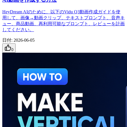
HeyDream AIのために、以下のVidu Q3動画作成ガイドを使
用して、画像→動画クリップ、テキストプロンプト、音声キ
ュー、商品動画、再利用可能なプロンプト、レビューを計画
してください。
日付
:
2026-06-05
0