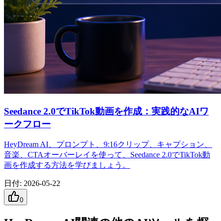
Seedance 2.0でTikTok動画を作成：実践的なAIワ
ークフロー
HeyDream AI、プロンプト、9:16クリップ、キャプション、
音楽、CTAオーバーレイを使って、Seedance 2.0でTikTok動
画を作成する方法を学びましょう。
日付
:
2026-05-22
0