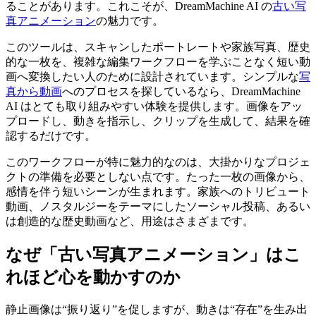
ることがあります。これこそが、DreamMachine AI の
古い写
真アニメーション
の魅力です。
このツールは、スキャンしたポートレートや家族写真、歴史
的な一枚を、複雑な編集ワークフローを学ぶことなく短い動
画へ変換したい人のために設計されています。シンプルな
写
真から動画
へのプロセスを探しているなら、DreamMachine
AI はとても取り組みやすい体験を提供します。画像をアッ
プロードし、動きを指示し、クリップを生成して、結果を確
認するだけです。
このワークフローが特に魅力的なのは、大掛かりなプロジェ
クトの準備を必要としない点です。たった一枚の画像から、
感情を伴う短いシーンが生まれます。家族へのトリビュート
動画、ノスタルジーをテーマにしたソーシャル投稿、あるい
は創造的な歴史動画など、用途はさまざまです。
なぜ「古い写真アニメーション」はこ
れほど心を動かすのか
静止画像は“振り返り”を促しますが、動きは“存在”を生み出