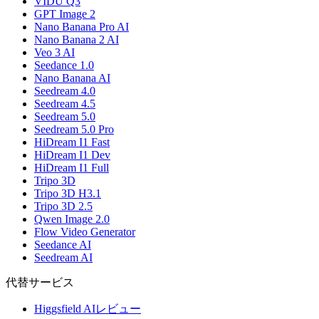
VIDU Q3
GPT Image 2
Nano Banana Pro AI
Nano Banana 2 AI
Veo 3 AI
Seedance 1.0
Nano Banana AI
Seedream 4.0
Seedream 4.5
Seedream 5.0
Seedream 5.0 Pro
HiDream I1 Fast
HiDream I1 Dev
HiDream I1 Full
Tripo 3D
Tripo 3D H3.1
Tripo 3D 2.5
Qwen Image 2.0
Flow Video Generator
Seedance AI
Seedream AI
代替サービス
Higgsfield AIレビュー