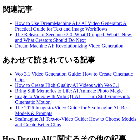
関連記事
How to Use DreamMachine AI’s AI Video Generator: A
Practical Guide for Text and Image Workflows
The Release of Seedance 2.0: What Dropped, What’s New,
and What Creators Should Do Next
Dream Machine AI: Revolutionizing Video Generation
あわせて読まれている記事
Veo 3.1 Video Generation Guide: How to Create Cinematic
Clips
How to Create High-Quality AI Videos with Veo 3.1
Bring Still Memories to Life: AI Animate Photo Magic
Image to Video with Vidu Q1 AI — Turn Still Frames into
Cinematic Motion
The 2026 Image-to-Video Guide for Sea Imagine AI: Best
Models & Prompts
SeaImagine AI Text-to-Video Guide: How to Choose Models
and Create Better Clips
Hey Dream AIに関するその他の記事