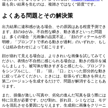
最も良い結果を生むのは、複雑さではなく“節度”です。
よくある問題とその解決策
出力結果に違和感がある場合、その原因はある程度予測でき
ます。顔のゆがみ、不自然な瞬き、動き過ぎといった問題
は、多くの場合「元画像の品質不足」「顔のディテールが不
明瞭」「プロンプトで求める動きが過剰」のいずれか、もし
くは組み合わせによって起こります。
顔が崩れて見える場合は、よりきれいな画像を試してみてく
ださい。表情が不自然に感じられる場合は、動きの指示を減
らしましょう。被写体が動きすぎると感じたら、プロンプト
をシンプルにし、「目」「頭」「口」といった部分的な動き
に絞ってみてください。ときには、欲張らずに動きを抑えた
第二バージョンを生成するだけで、問題が解消することもあ
ります。
また、損傷が激しい写真や、劣化の進んだ写真を扱う際には
特に注意が必要です。ひび割れ、折れ目、シミなどは、モデ
ルを混乱させる要因になりえます。生成前に画像をクリーニ