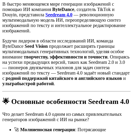
В быстро меняющемся мире генерации изображений с
помощью ИИ компания
ByteDance
, создатель TikTok и
Douyin, представила
Seedream 4.0
— революционную
мультимодальную модель ИИ, переопределяющую синтез
изображений по тексту и интеллектуальное редактирование
изображений.
Будучи лидером в области исследований ИИ, команда
ByteDance
Seed Vision
продолжает расширять границы
мультимодальных генеративных технологий, уделяя особое
внимание
творчеству, эффективности и точности
. Опираясь
на успехи предыдущих версий, таких как Seedream 2.0 и 3.0
— пионеров двуязычных эталонов для задач синтеза
изображений по тексту — Seedream 4.0 задаёт новый стандарт
с
родной поддержкой китайского и английского языков
и
ультрабыстрой работой
.
🌟 Основные особенности Seedream 4.0
Что делает Seedream 4.0 одним из самых привлекательных
генераторов изображений с ИИ на рынке?
🚀
Молниеносная генерация
: Потрясающие