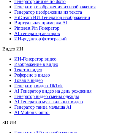
Генератор аниме по фото
Генератор изображения из изображения
Генератор изображения из текста
HiDream ИИ-Генератор изображений
Виртуальная примерка AI
Pinterest Pin Генератор
AI-генератор аватаров
ИИ-редактор фотографий
Видео ИИ
ИИ-Генератор видео
Изображение в видео
Текст в видео
Референс в видео
Товар в видео
Генератор видео TikTok
AI Генератор видео на день рождения
Генератор видео смены одежды
AI Генератор музыкальных видео
Генератор танца малыша AI
AI Motion Control
3D ИИ
Генератор 3D по изображению