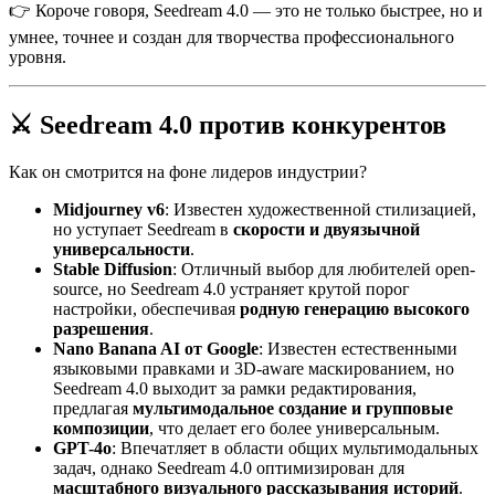
👉 Короче говоря, Seedream 4.0 — это не только быстрее, но и
умнее, точнее и создан для творчества профессионального
уровня.
⚔️ Seedream 4.0 против конкурентов
Как он смотрится на фоне лидеров индустрии?
Midjourney v6
: Известен художественной стилизацией,
но уступает Seedream в
скорости и двуязычной
универсальности
.
Stable Diffusion
: Отличный выбор для любителей open-
source, но Seedream 4.0 устраняет крутой порог
настройки, обеспечивая
родную генерацию высокого
разрешения
.
Nano Banana AI от Google
: Известен естественными
языковыми правками и 3D-aware маскированием, но
Seedream 4.0 выходит за рамки редактирования,
предлагая
мультимодальное создание и групповые
композиции
, что делает его более универсальным.
GPT-4o
: Впечатляет в области общих мультимодальных
задач, однако Seedream 4.0 оптимизирован для
масштабного визуального рассказывания историй
.