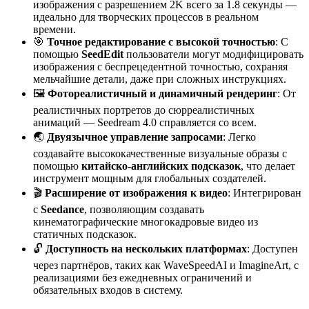
изображения с разрешением 2K всего за 1.8 секунды —
идеально для творческих процессов в реальном
времени.
🎯
Точное редактирование с высокой точностью
: С
помощью
SeedEdit
пользователи могут модифицировать
изображения с беспрецедентной точностью, сохраняя
мельчайшие детали, даже при сложных инструкциях.
🖼️
Фотореалистичный и динамичный рендеринг
: От
реалистичных портретов до сюрреалистичных
анимаций — Seedream 4.0 справляется со всем.
🌏
Двуязычное управление запросами
: Легко
создавайте высококачественные визуальные образы с
помощью
китайско-английских подсказок
, что делает
инструмент мощным для глобальных создателей.
🎬
Расширение от изображения к видео
: Интегрирован
с
Seedance
, позволяющим создавать
кинематографические многокадровые видео из
статичных подсказок.
🔓
Доступность на нескольких платформах
: Доступен
через партнёров, таких как WaveSpeedAI и ImagineArt, с
реализациями без ежедневных ограничений и
обязательных входов в систему.