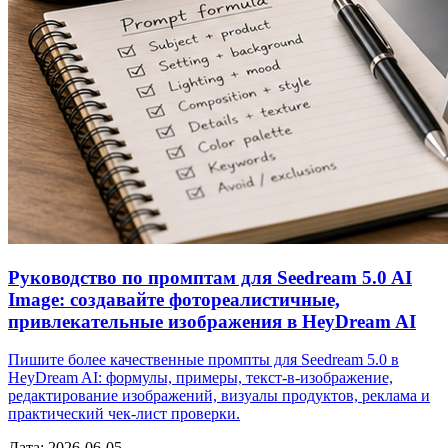
Руководство по промптам для Seedream 5.0 AI
Image: создавайте фотореалистичные,
привлекательные изображения в HeyDream AI
Пишите более качественные промпты для Seedream 5.0 в
HeyDream AI: формулы, примеры, текст‑в‑изображение,
редактирование изображений, визуалы продуктов, реклама и
практический чек‑лист проверки.
Дата
:
2026-06-05