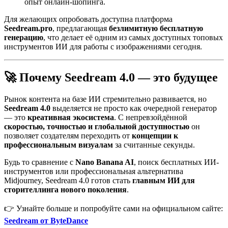
опыт онлайн-шопинга.
Для желающих опробовать доступна платформа
Seedream.pro
, предлагающая
безлимитную бесплатную
генерацию
, что делает её одним из самых доступных топовых
инструментов ИИ для работы с изображениями сегодня.
🚀 Почему Seedream 4.0 — это будущее
Рынок контента на базе ИИ стремительно развивается, но
Seedream 4.0
выделяется не просто как очередной генератор
— это
креативная экосистема
. С непревзойдённой
скоростью, точностью и глобальной доступностью
он
позволяет создателям переходить от
концепции к
профессиональным визуалам
за считанные секунды.
Будь то сравнение с
Nano Banana AI
, поиск бесплатных ИИ-
инструментов или профессиональная альтернатива
Midjourney, Seedream 4.0 готов стать
главным ИИ для
сторителлинга нового поколения
.
👉 Узнайте больше и попробуйте сами на официальном сайте:
Seedream от ByteDance