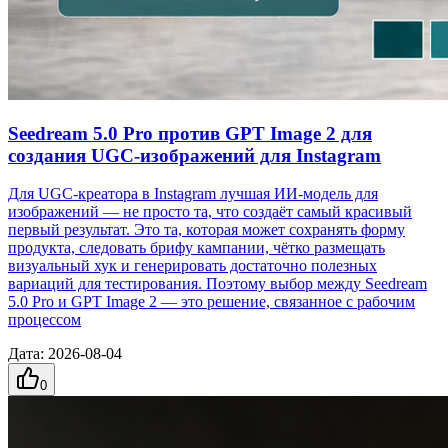
Seedream 5.0 Pro против GPT Image 2 для
создания UGC-изображений для Instagram
Для UGC-креатора в Instagram лучшая ИИ-модель для
изображений — не просто та, что создаёт самый красивый
первый результат. Это та, которая может сохранять форму
продукта, следовать брифу кампании, чётко размещать
визуальный хук и генерировать достаточно полезных
вариаций для тестирования. Поэтому выбор между Seedream
5.0 Pro и GPT Image 2 — это решение, связанное с рабочим
процессом
Дата
:
2026-08-04
0