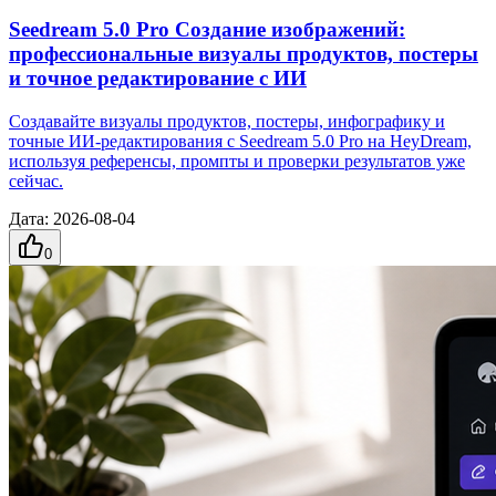
Seedream 5.0 Pro Создание изображений:
профессиональные визуалы продуктов, постеры
и точное редактирование с ИИ
Создавайте визуалы продуктов, постеры, инфографику и
точные ИИ-редактирования с Seedream 5.0 Pro на HeyDream,
используя референсы, промпты и проверки результатов уже
сейчас.
Дата
:
2026-08-04
0