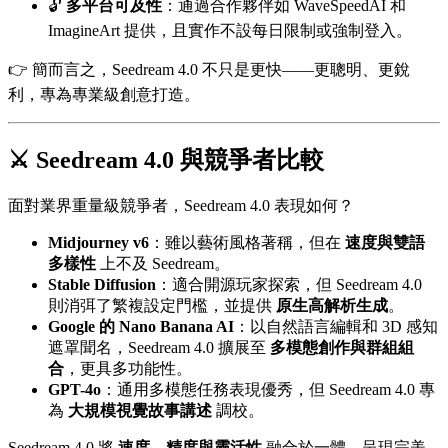
🔓
多平台可及性
：通過合作夥伴如 WaveSpeedAI 和
ImagineArt 提供，且實作不設每日限制或強制登入。
👉 簡而言之，Seedream 4.0 不只是更快——更聰明、更銳
利，專為專業級創意打造。
⚔️ Seedream 4.0 與競爭者比較
面對業界重量級競爭者，Seedream 4.0 表現如何？
Midjourney v6
：雖以藝術風格著稱，但在
速度與雙語
多樣性
上不及 Seedream。
Stable Diffusion
：適合開源玩家探索，但 Seedream 4.0
則消弭了繁複設定門檻，並提供
原生高解析生成
。
Google 的 Nano Banana AI
：以自然語言編輯和 3D 感知
遮罩聞名，Seedream 4.0 擴展至
多模態創作與群組組
合
，更具多功能性。
GPT-4o
：通用多模態任務表現優秀，但 Seedream 4.0 專
為
大規模視覺故事講述
調校。
Seedream 4.0 將
速度、精度與靈活性
融合於一體，呈現完美