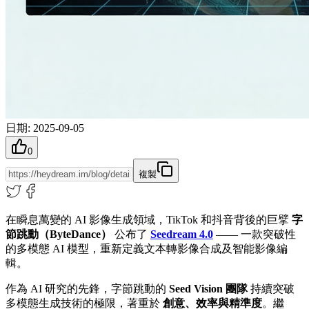
日期
:
2025-09-05
0
複製
在瞬息萬變的 AI 影像生成領域，TikTok 和抖音背後的巨擘
字
節跳動（ByteDance）
公布了
Seedream 4.0
—— 一款突破性
的多模態 AI 模型，重新定義文本轉影像合成及智能影像編
輯。
作為 AI 研究的先鋒，字節跳動的
Seed Vision 團隊
持續突破
多模態生成技術的極限，著重於
創意、效率與精準度
。繼