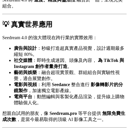
組合。
💡 真實世界應用
Seedream 4.0 的強大體現在跨行業的實際效用：
廣告與設計
：秒級打造超真實產品視覺，設計週期最多
縮短 80%。
社交媒體
：即時生成迷因、頭像及內容，
為 TikTok 與
Instagram 創作者量身打造
。
藝術與娛樂
：融合超現實景觀、群組組合與實驗性視
覺，適合展覽創作。
電影與視頻
：利用
Seedance
整合進行
影像轉影片的分
鏡製作
，加速獨立電影產線。
電商平台
：動態編輯與客製化產品渲染，提升線上購物
體驗個人化。
想親自試用的朋友，像
Seedream.pro
等平台提供
無限免費生
成次數
，是當今最易取得的頂級 AI 影像工具之一。