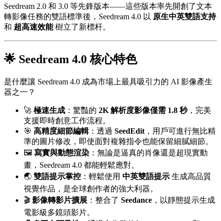
Seedream 2.0 和 3.0 等先鋒版本——這些版本率先開創了文本
轉影像任務的雙語標準後，Seedream 4.0 以
原生中英雙語支持
和
超高速效能
樹立了新標杆。
🌟 Seedream 4.0 核心特色
是什麼讓 Seedream 4.0 成為市場上最具吸引力的 AI 影像產生
器之一？
🚀
極速生成
：驚豔的
2K 解析度影像僅需 1.8 秒
，完美
支援即時創意工作流程。
🎯
高精度細節編輯
：透過
SeedEdit
，用戶可進行無比精
準的圖片修改，即使面對複雜指令也能保留細膩細節。
🖼️
寫實與動態渲染
：無論是逼真的肖像還是超現實動
畫，Seedream 4.0 都能輕鬆應對。
🌏
雙語提示掌控
：輕鬆使用
中英雙語提示
生成高品質
視覺作品，是全球創作者的強大利器。
🎬
影像轉影片擴展
：整合了
Seedance
，以靜態提示生成
電影級多鏡頭影片。