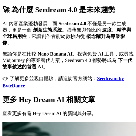
🚀 為什麼 Seedream 4.0 是未來趨勢
AI 內容產業蓬勃發展，而
Seedream 4.0
不僅是另一款生成
器，更是一個
創意生態系統
。憑藉無與倫比的
速度、精準與
全球易用性
，它讓創作者能於數秒內從
概念躍升為專業影
像
。
無論你是在比較
Nano Banana AI
、探索免費 AI 工具，或尋找
Midjourney 的專業替代方案，Seedream 4.0 都勢將成為
下一代
故事敘述的首選 AI
。
👉 了解更多並親自體驗，請造訪官方網站：
Seedream by
ByteDance
更多 Hey Dream AI 相關文章
查看更多有關 Hey Dream AI 的新聞與分享。