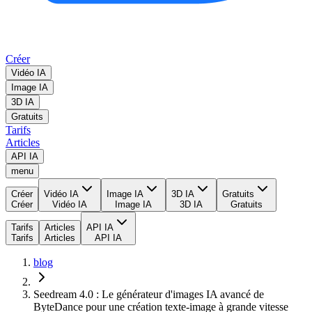
Créer
Vidéo IA
Image IA
3D IA
Gratuits
Tarifs
Articles
API IA
menu
Créer
Vidéo IA
Image IA
3D IA
Gratuits
Créer
Vidéo IA
Image IA
3D IA
Gratuits
Tarifs
Articles
API IA
Tarifs
Articles
API IA
blog
Seedream 4.0 : Le générateur d'images IA avancé de
ByteDance pour une création texte-image à grande vitesse