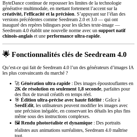
ByteDance continue de repousser les limites de la technologie
générative multimodale, en mettant fortement l’accent sur la
créativité, l’efficacité et la précision
. S’appuyant sur l’élan des
versions précédentes comme Seedream 2.0 et 3.0 — qui ont
inauguré des repères bilingues pour les tâches texte-image —
Seedream 4.0 établit une nouvelle norme avec un
support natif
chinois-anglais
et une
performance ultra-rapide
.
🌟 Fonctionnalités clés de Seedream 4.0
Qu’est-ce qui fait de Seedream 4.0 l’un des générateurs d’images IA
les plus convaincants du marché ?
🚀
Génération ultra-rapide
: Des images époustouflantes en
2K de résolution en seulement 1,8 seconde
, parfaites pour
des flux de travail créatifs en temps réel.
🎯
Édition ultra-précise avec haute fidélité
: Grâce à
SeedEdit
, les utilisateurs peuvent modifier les images avec
une précision inégalée, en conservant les détails les plus fins
même sous des instructions complexes.
🖼️
Rendu photoréaliste et dynamique
: Des portraits
réalistes aux animations surréalistes, Seedream 4.0 maîtrise
tout.