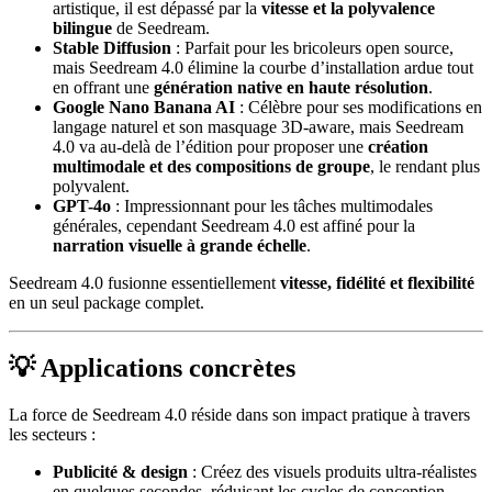
artistique, il est dépassé par la
vitesse et la polyvalence
bilingue
de Seedream.
Stable Diffusion
: Parfait pour les bricoleurs open source,
mais Seedream 4.0 élimine la courbe d’installation ardue tout
en offrant une
génération native en haute résolution
.
Google Nano Banana AI
: Célèbre pour ses modifications en
langage naturel et son masquage 3D-aware, mais Seedream
4.0 va au-delà de l’édition pour proposer une
création
multimodale et des compositions de groupe
, le rendant plus
polyvalent.
GPT-4o
: Impressionnant pour les tâches multimodales
générales, cependant Seedream 4.0 est affiné pour la
narration visuelle à grande échelle
.
Seedream 4.0 fusionne essentiellement
vitesse, fidélité et flexibilité
en un seul package complet.
💡 Applications concrètes
La force de Seedream 4.0 réside dans son impact pratique à travers
les secteurs :
Publicité & design
: Créez des visuels produits ultra-réalistes
en quelques secondes, réduisant les cycles de conception