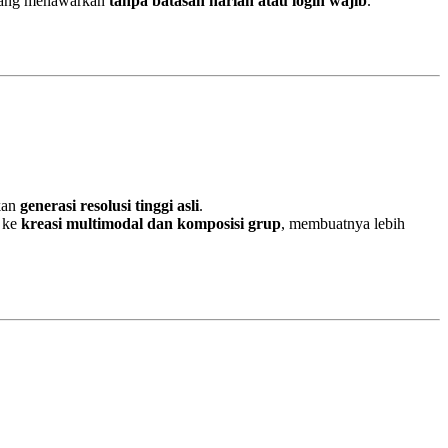
 yang menawarkan
tanpa batasan harian atau login wajib
.
kan
generasi resolusi tinggi asli
.
n ke
kreasi multimodal dan komposisi grup
, membuatnya lebih