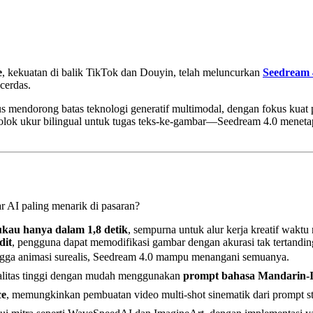
e
, kekuatan di balik TikTok dan Douyin, telah meluncurkan
Seedream 
cerdas.
s mendorong batas teknologi generatif multimodal, dengan fokus kuat
olok ukur bilingual untuk tugas teks-ke-gambar—Seedream 4.0 menet
 AI paling menarik di pasaran?
au hanya dalam 1,8 detik
, sempurna untuk alur kerja kreatif waktu 
dit
, pengguna dapat memodifikasi gambar dengan akurasi tak tertandin
ingga animasi surealis, Seedream 4.0 mampu menangani semuanya.
ualitas tinggi dengan mudah menggunakan
prompt bahasa Mandarin-I
ce
, memungkinkan pembuatan video multi-shot sinematik dari prompt sta