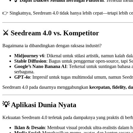
🔓
Dapat Diakses Melalui Berbagai Platform
: Tersedia mel
👉 Singkatnya, Seedream 4.0 tidak hanya lebih cepat—tetapi lebih cerd
⚔️ Seedream 4.0 vs. Kompetitor
Bagaimana ia dibandingkan dengan raksasa industri?
Midjourney v6
: Dikenal untuk stilasi artistik, namun kalah d
Stable Diffusion
: Bagus untuk penggemar open-source, tapi 
Google’s Nano Banana AI
: Terkenal untuk suntingan bahasa
serbaguna.
GPT-4o
: Impresif untuk tugas multimodal umum, namun Seedr
Seedream 4.0 pada dasarnya menggabungkan
kecepatan, fidelity, da
💡 Aplikasi Dunia Nyata
Kekuatan Seedream 4.0 terletak pada dampaknya yang praktis di berba
Iklan & Desain
: Membuat visual produk ultra-realistis dalam 
Media Sosial
: Menghasilkan meme, avatar, dan konten secar