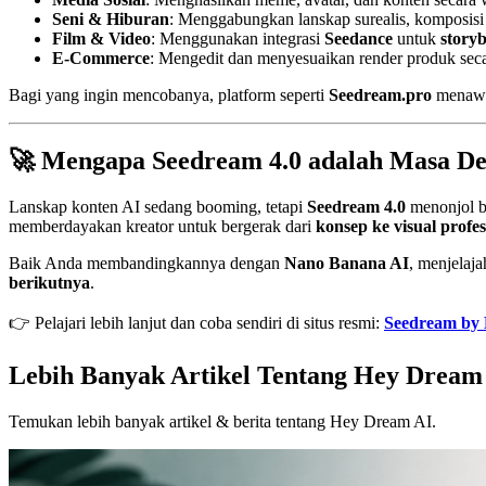
Seni & Hiburan
: Menggabungkan lanskap surealis, komposisi 
Film & Video
: Menggunakan integrasi
Seedance
untuk
story
E-Commerce
: Mengedit dan menyesuaikan render produk seca
Bagi yang ingin mencobanya, platform seperti
Seedream.pro
menaw
🚀 Mengapa Seedream 4.0 adalah Masa D
Lanskap konten AI sedang booming, tetapi
Seedream 4.0
menonjol b
memberdayakan kreator untuk bergerak dari
konsep ke visual profes
Baik Anda membandingkannya dengan
Nano Banana AI
, menjelaja
berikutnya
.
👉 Pelajari lebih lanjut dan coba sendiri di situs resmi:
Seedream by
Lebih Banyak Artikel Tentang Hey Dream
Temukan lebih banyak artikel & berita tentang Hey Dream AI.