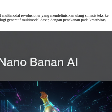
timodal revolusioner yang mendefinisikan ulang sintesis teks-ke-
gi generatif multimodal dasar, dengan penekanan pada kreativitas,