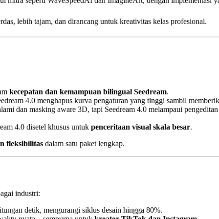
alui mitra seperti WaveSpeedAI dan ImagineArt, dengan implementasi
as, lebih tajam, dan dirancang untuk kreativitas kelas profesional.
alam
kecepatan dan kemampuan bilingual Seedream
.
Seedream 4.0 menghapus kurva pengaturan yang tinggi sambil memberi
 alami dan masking aware 3D, tapi Seedream 4.0 melampaui pengedita
eam 4.0 disetel khusus untuk
penceritaan visual skala besar
.
n fleksibilitas
dalam satu paket lengkap.
gai industri:
hitungan detik, mengurangi siklus desain hingga 80%.
a waktu nyata—sempurna untuk
kreator TikTok dan Instagram
.