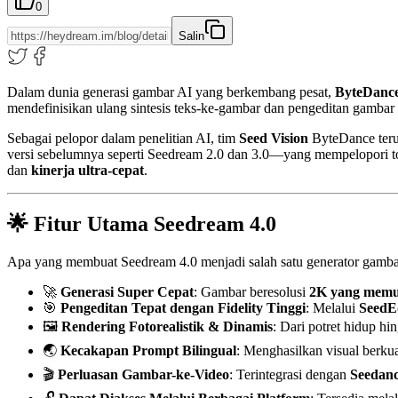
0
Salin
Dalam dunia generasi gambar AI yang berkembang pesat,
ByteDanc
mendefinisikan ulang sintesis teks-ke-gambar dan pengeditan gambar 
Sebagai pelopor dalam penelitian AI, tim
Seed Vision
ByteDance teru
versi sebelumnya seperti Seedream 2.0 dan 3.0—yang mempelopori t
dan
kinerja ultra-cepat
.
🌟 Fitur Utama Seedream 4.0
Apa yang membuat Seedream 4.0 menjadi salah satu generator gambar
🚀
Generasi Super Cepat
: Gambar beresolusi
2K yang memuk
🎯
Pengeditan Tepat dengan Fidelity Tinggi
: Melalui
SeedE
🖼️
Rendering Fotorealistik & Dinamis
: Dari potret hidup h
🌏
Kecakapan Prompt Bilingual
: Menghasilkan visual berk
🎬
Perluasan Gambar-ke-Video
: Terintegrasi dengan
Seedan