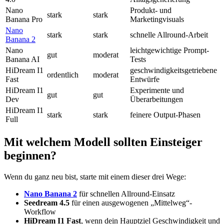
Nano
Produkt- und
stark
stark
Banana Pro
Marketingvisuals
Nano
stark
stark
schnelle Allround-Arbeit
Banana 2
Nano
leichtgewichtige Prompt-
gut
moderat
Banana AI
Tests
HiDream I1
geschwindigkeitsgetriebene
ordentlich
moderat
Fast
Entwürfe
HiDream I1
Experimente und
gut
gut
Dev
Überarbeitungen
HiDream I1
stark
stark
feinere Output-Phasen
Full
Mit welchem Modell sollten Einsteiger
beginnen?
Wenn du ganz neu bist, starte mit einem dieser drei Wege:
Nano Banana 2
für schnellen Allround-Einsatz
Seedream 4.5
für einen ausgewogenen „Mittelweg“-
Workflow
HiDream I1 Fast
, wenn dein Hauptziel Geschwindigkeit und