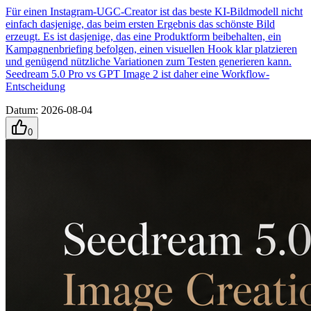
Für einen Instagram-UGC-Creator ist das beste KI-Bildmodell nicht
einfach dasjenige, das beim ersten Ergebnis das schönste Bild
erzeugt. Es ist dasjenige, das eine Produktform beibehalten, ein
Kampagnenbriefing befolgen, einen visuellen Hook klar platzieren
und genügend nützliche Variationen zum Testen generieren kann.
Seedream 5.0 Pro vs GPT Image 2 ist daher eine Workflow-
Entscheidung
Datum
:
2026-08-04
0