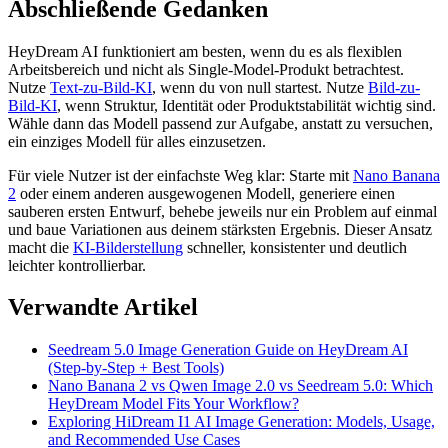
Abschließende Gedanken
HeyDream AI funktioniert am besten, wenn du es als flexiblen
Arbeitsbereich und nicht als Single-Model-Produkt betrachtest.
Nutze
Text-zu-Bild-KI
, wenn du von null startest. Nutze
Bild-zu-
Bild-KI
, wenn Struktur, Identität oder Produktstabilität wichtig sind.
Wähle dann das Modell passend zur Aufgabe, anstatt zu versuchen,
ein einziges Modell für alles einzusetzen.
Für viele Nutzer ist der einfachste Weg klar: Starte mit
Nano Banana
2
oder einem anderen ausgewogenen Modell, generiere einen
sauberen ersten Entwurf, behebe jeweils nur ein Problem auf einmal
und baue Variationen aus deinem stärksten Ergebnis. Dieser Ansatz
macht die
KI-Bilderstellung
schneller, konsistenter und deutlich
leichter kontrollierbar.
Verwandte Artikel
Seedream 5.0 Image Generation Guide on HeyDream AI
(Step-by-Step + Best Tools)
Nano Banana 2 vs Qwen Image 2.0 vs Seedream 5.0: Which
HeyDream Model Fits Your Workflow?
Exploring HiDream I1 AI Image Generation: Models, Usage,
and Recommended Use Cases