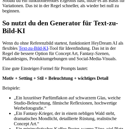
Sobald du ein funktionierendes Ergebnis hast, nutze es als Basis für
Variationen. Das ist in der Regel schneller, als wieder bei null zu
beginnen.
So nutzt du den Generator für Text-zu-
Bild-KI
Wenn du ohne Referenzbild startest, funktioniert HeyDream AI als
flexibles
Text-zu-Bild-KI
-Tool für Ideenfindung. Das ist in der
Regel die bessere Option für Concept Art, Fantasy-Szenen,
Plakatdesigns, Produktumgebungen und Social-Media-Visuals.
Eine gute Einsteiger-Formel für Prompts lautet:
Motiv + Setting + Stil + Beleuchtung + wichtiges Detail
Beispiele:
„Ein luxuriöser Parfümflakon auf schwarzem Glas, weiche
Studio-Beleuchtung, filmische Reflexionen, hochwertige
Werbefotografie.“
„Ein Fantasy-Krieger, der in einem nebligen Wald steht,
dramatisches Mondlicht, detaillierte Rüstung, realistische
Concept Art.“
„Ein minimalistisches Kaffee-Poster, warme Töne, viel Platz