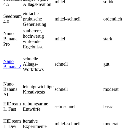
mittel
solide
4.5
Alltagskreation
einfache
Seedream
praktische
mittel–schnell
ordentlich
4.0
Generierung
sauberere,
Nano
hochwertig
Banana
mittel
stark
wirkende
Pro
Ergebnisse
schnelle
Nano
Alltags-
schnell
gut
Banana 2
Workflows
Nano
leichtgewichtige
Banana
schnell
moderat
Kreativtests
AI
HiDream
reibungsarme
sehr schnell
basic
I1 Fast
Entwürfe
HiDream
iterative
mittel–schnell
moderat
I1 Dev
Experimente