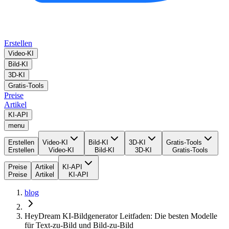
Erstellen
Video-KI
Bild-KI
3D-KI
Gratis-Tools
Preise
Artikel
KI-API
menu
Erstellen
Video-KI
Bild-KI
3D-KI
Gratis-Tools
Erstellen
Video-KI
Bild-KI
3D-KI
Gratis-Tools
Preise
Artikel
KI-API
Preise
Artikel
KI-API
blog
HeyDream KI-Bildgenerator Leitfaden: Die besten Modelle
für Text-zu-Bild und Bild-zu-Bild