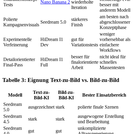
Nano Banana 2
wiederholte
Tests
besser mit
Iteration
anderem Modell
am besten nach
Polierte
stärkeres
Seedream 5.0
abgeschlossener
Kampagnenvisuals
Finish
Konzeptphase
weniger
Experimentelle
HiDream I1
gut für
vorhersehbar als
Verfeinerung
Dev
Variationstests
einfachere
Workflows
besser für
nicht ideal für
Detailorientierter
HiDream I1
finalorientierte
schnelles
Final-Pass
Full
Arbeit
Massentesten
Tabelle 3: Eignung Text-zu-Bild vs. Bild-zu-Bild
Text-zu-
Bild-zu-
Modell
Bester Einsatzbereich
Bild-KI
Bild-KI
Seedream
ausgezeichnet
stark
polierte finale Szenen
5.0
Seedream
ausgewogene Erstellung
stark
stark
4.5
und Bearbeitung
Seedream
unkomplizierte
gut
gut
4.0
Alltagsgenerierung