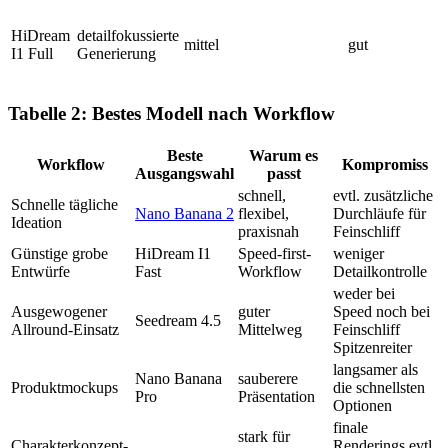
HiDream
detailfokussierte
mittel
gut
I1 Full
Generierung
Tabelle 2: Bestes Modell nach Workflow
Beste
Warum es
Workflow
Kompromiss
Ausgangswahl
passt
schnell,
evtl. zusätzliche
Schnelle tägliche
Nano Banana 2
flexibel,
Durchläufe für
Ideation
praxisnah
Feinschliff
Günstige grobe
HiDream I1
Speed-first-
weniger
Entwürfe
Fast
Workflow
Detailkontrolle
weder bei
Ausgewogener
guter
Speed noch bei
Seedream 4.5
Allround-Einsatz
Mittelweg
Feinschliff
Spitzenreiter
langsamer als
Nano Banana
sauberere
Produktmockups
die schnellsten
Pro
Präsentation
Optionen
finale
stark für
Charakterkonzept-
Renderings evtl.