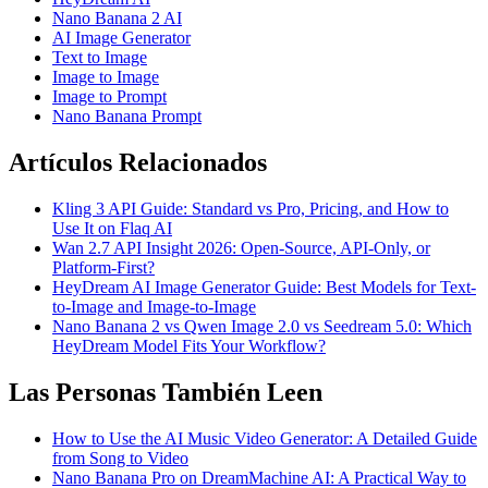
Nano Banana 2 AI
AI Image Generator
Text to Image
Image to Image
Image to Prompt
Nano Banana Prompt
Artículos Relacionados
Kling 3 API Guide: Standard vs Pro, Pricing, and How to
Use It on Flaq AI
Wan 2.7 API Insight 2026: Open-Source, API-Only, or
Platform-First?
HeyDream AI Image Generator Guide: Best Models for Text-
to-Image and Image-to-Image
Nano Banana 2 vs Qwen Image 2.0 vs Seedream 5.0: Which
HeyDream Model Fits Your Workflow?
Las Personas También Leen
How to Use the AI Music Video Generator: A Detailed Guide
from Song to Video
Nano Banana Pro on DreamMachine AI: A Practical Way to