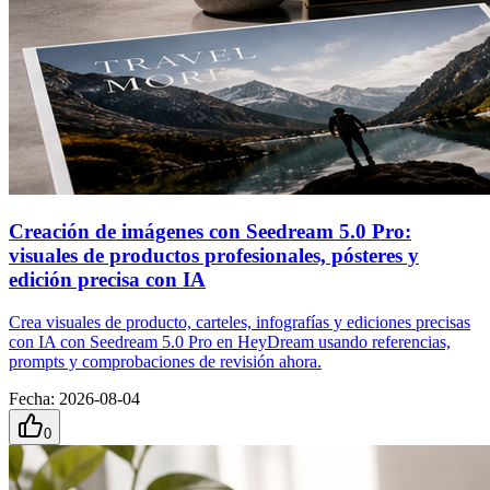
Creación de imágenes con Seedream 5.0 Pro:
visuales de productos profesionales, pósteres y
edición precisa con IA
Crea visuales de producto, carteles, infografías y ediciones precisas
con IA con Seedream 5.0 Pro en HeyDream usando referencias,
prompts y comprobaciones de revisión ahora.
Fecha
:
2026-08-04
0