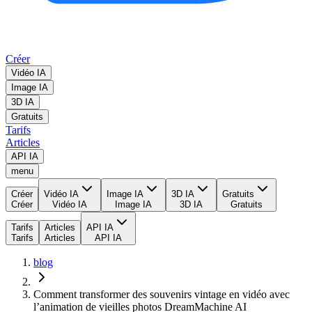
Créer
Vidéo IA
Image IA
3D IA
Gratuits
Tarifs
Articles
API IA
menu
Créer
Vidéo IA
Image IA
3D IA
Gratuits
Créer
Vidéo IA
Image IA
3D IA
Gratuits
Tarifs
Articles
API IA
Tarifs
Articles
API IA
blog
Comment transformer des souvenirs vintage en vidéo avec
l’animation de vieilles photos DreamMachine AI