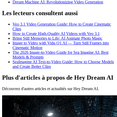
Dream Machine AI: Revolutionizing Video Generation
Les lecteurs consultent aussi
Veo 3.1 Video Generation Guide: How to Create Cinematic
Clips
How to Create High-Quality AI Videos with Veo 3.1
Bring Still Memories to Life: AI Animate Photo Magic
Image to Video with Vidu Q1 AI — Turn Still Frames into
Cinematic Motion
The 2026 Image-to-Video Guide for Sea Imagine AI: Best
Models & Prompts
SeaImagine AI Text-to-Video Guide: How to Choose Models
and Create Better Clips
Plus d'articles à propos de Hey Dream AI
Découvrez d'autres articles et actualités sur Hey Dream AI.