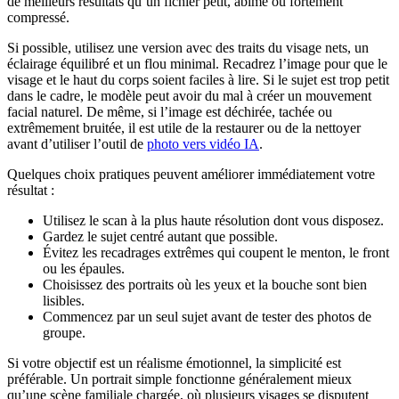
de meilleurs résultats qu’un fichier petit, abîmé ou fortement
compressé.
Si possible, utilisez une version avec des traits du visage nets, un
éclairage équilibré et un flou minimal. Recadrez l’image pour que le
visage et le haut du corps soient faciles à lire. Si le sujet est trop petit
dans le cadre, le modèle peut avoir du mal à créer un mouvement
facial naturel. De même, si l’image est déchirée, tachée ou
extrêmement bruitée, il est utile de la restaurer ou de la nettoyer
avant d’utiliser l’outil de
photo vers vidéo IA
.
Quelques choix pratiques peuvent améliorer immédiatement votre
résultat :
Utilisez le scan à la plus haute résolution dont vous disposez.
Gardez le sujet centré autant que possible.
Évitez les recadrages extrêmes qui coupent le menton, le front
ou les épaules.
Choisissez des portraits où les yeux et la bouche sont bien
lisibles.
Commencez par un seul sujet avant de tester des photos de
groupe.
Si votre objectif est un réalisme émotionnel, la simplicité est
préférable. Un portrait simple fonctionne généralement mieux
qu’une scène familiale chargée, où plusieurs visages se disputent