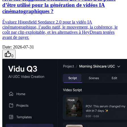
d’être utilisé pour la génération de vidéos IA
cinématographiques ?
Évaluez Higgsfield Seedance 2.0 pour la vidéo IA
cinématographique, l’audio natif, le mouvement, la cohérence, le
coût par clip exploitable, et les alternatives à HeyDream testées
avant de payer.
Date
:
2026-07-31
0