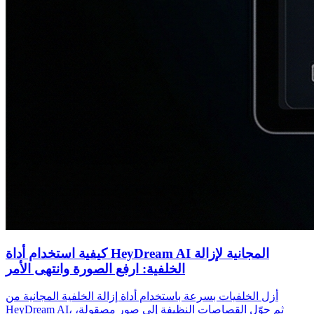
كيفية استخدام أداة HeyDream AI المجانية لإزالة
الخلفية: ارفع الصورة وانتهى الأمر
أزل الخلفيات بسرعة باستخدام أداة إزالة الخلفية المجانية من
HeyDream AI، ثم حوّل القصاصات النظيفة إلى صور مصقولة،