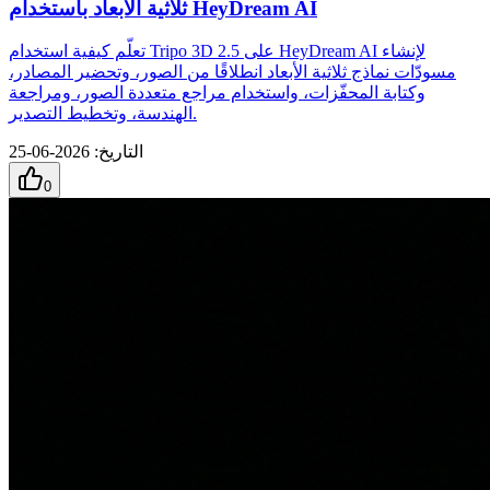
ثلاثية الأبعاد باستخدام HeyDream AI
تعلّم كيفية استخدام Tripo 3D 2.5 على HeyDream AI لإنشاء
مسودّات نماذج ثلاثية الأبعاد انطلاقًا من الصور، وتحضير المصادر،
وكتابة المحفّزات، واستخدام مراجع متعددة الصور، ومراجعة
الهندسة، وتخطيط التصدير.
التاريخ
:
2026-06-25
0