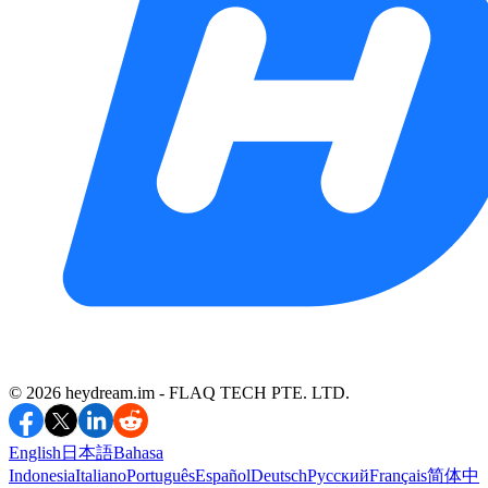
©️ 2026 heydream.im -
FLAQ TECH PTE. LTD.
English
日本語
Bahasa
Indonesia
Italiano
Português
Español
Deutsch
Русский
Français
简体中