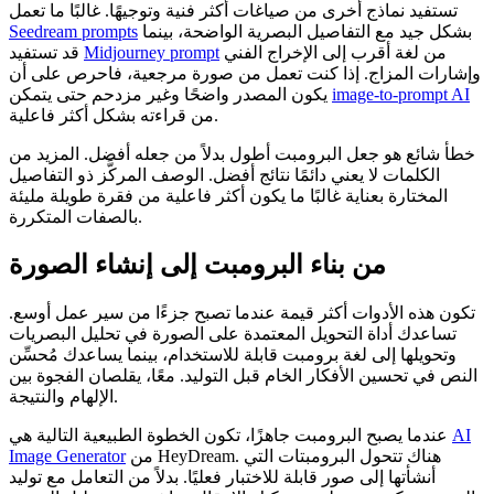
تستفيد نماذج أخرى من صياغات أكثر فنية وتوجيهًا. غالبًا ما تعمل
بشكل جيد مع التفاصيل البصرية الواضحة، بينما
Seedream prompts
من لغة أقرب إلى الإخراج الفني
Midjourney prompt
قد تستفيد
وإشارات المزاج. إذا كنت تعمل من صورة مرجعية، فاحرص على أن
image-to-prompt AI
يكون المصدر واضحًا وغير مزدحم حتى يتمكن
من قراءته بشكل أكثر فاعلية.
خطأ شائع هو جعل البرومبت أطول بدلاً من جعله أفضل. المزيد من
الكلمات لا يعني دائمًا نتائج أفضل. الوصف المركَّز ذو التفاصيل
المختارة بعناية غالبًا ما يكون أكثر فاعلية من فقرة طويلة مليئة
بالصفات المتكررة.
من بناء البرومبت إلى إنشاء الصورة
تكون هذه الأدوات أكثر قيمة عندما تصبح جزءًا من سير عمل أوسع.
تساعدك أداة التحويل المعتمدة على الصورة في تحليل البصريات
وتحويلها إلى لغة برومبت قابلة للاستخدام، بينما يساعدك مُحسِّن
النص في تحسين الأفكار الخام قبل التوليد. معًا، يقلصان الفجوة بين
الإلهام والنتيجة.
AI
عندما يصبح البرومبت جاهزًا، تكون الخطوة الطبيعية التالية هي
من HeyDream. هناك تتحول البرومبتات التي
Image Generator
أنشأتها إلى صور قابلة للاختبار فعليًا. بدلاً من التعامل مع توليد