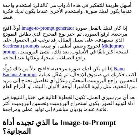
أسهل طريقة للتفكير في هذه الأدوات هي كالتالي: استخدم واحدة
عندما يكون لديك صورة، واستخدم الأخرى عندما يكون لديك فكرة
فقط.
إذا كان لديك بالفعل صورة
image-to-prompt generator
أولاً، افتح
مرجعية. ارفع الصورة، ثم اختر نوع المخرج الذي يطابق النموذج
الذي تستهدفه. على سبيل المثال، قد ترغب في الحصول على
Midjourney
لخروج وصفي أنظف، أو صيغة
Seedream prompts
لنتيجة أكثر تأنقًا في الأسلوب. بعد ذلك، أنشئ البرومبت،
prompt
راجع الصياغة، انسخها، وعدّلها عند الحاجة.
Nano
إذا لم يكن لديك صورة مرجعية، فافتح بدلاً من ذلك مُولِّد
. اكتب فكرتك في صندوق الإدخال، ثم شغّل عملية
Banana 2 prompt
التحسين. راجع البرومبت المحسَّن وعدّل أي تفاصيل تحتاج إلى مزيد
من التحديد، مثل زاوية الكاميرا، لوحة الألوان، البيئة، أو المزاج العام.
بعد أي من سيرَي العمل، تكون الخطوة التالية هي اختبار النتيجة في
أداة لتوليد الصور. يكون استخراج البرومبت وتحسين البرومبت أكثر
فائدة عندما يؤديان مباشرة إلى توليد عملي ومراجعة.
ما الذي تجيده أداة Image-to-Prompt
المجانية؟