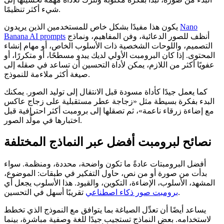
شيء أكثر تنظيمًا.
Nano
يكون هذا مفيدًا بشكل خاص للمستخدمين الذين يريدون
أنظف للصور الدعائية، وفن المفاهيم، ونماذج
Banana AI prompts
التصميم، واللوحات الشخصية ذات الأسلوب الخاص، أو مهام إنشاء
المحتوى. إذا كان البرومبت الأولي لديك يبدو مسطحًا، أو متكررًا، أو
عفويًا أكثر من اللازم، يمكن لأداة التحسين أن تساعد في صقله إلى
صيغة أكثر ملاءمة للنموذج.
كما يعمل جيدًا كأداة مسودة قبل الانتقال إلى توليد الصور. يمكنك
البدء بفكرة بسيطة مثل «زجاجة عطر مستقبلية على زجاج عاكس
مع إضاءة زرقاء ناعمة»، ثم تصقلها إلى برومبت أكثر احترافية قبل
اختبارها في مولِّد الصور.
نصائح لبرومبت أفضل عبر النماذج المختلفة
أفضل البرومبتات عادةً ما تكون واضحة، محددة، ومنظمة. سواء
بدأت من صورة أو من نص، حاول التفكير في طبقات: الموضوع،
المشهد، الأسلوب، الإضاءة، التكوين، والقيود. هذا الأسلوب يجعل أي
تقريبًا أسهل في التحسين.
برومبت صور ذكاء اصطناعي
يساعد أيضًا أن تعدِّل الصياغة بما يتوافق مع النموذج الذي تخطط
لاستخدامه. بعض النماذج تستجيب جيدًا للغة وصفية مباشرة، بينما