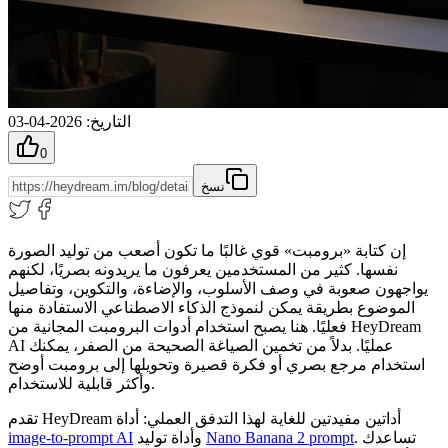
التاريخ
:
2026-04-03
0
نسخ
إن كتابة «برومبت» قوي غالبًا ما تكون أصعب من توليد الصورة
نفسها. كثير من المستخدمين يعرفون ما يريدونه بصريًا، لكنهم
يواجهون صعوبة في وصف الأسلوب، والإضاءة، والتكوين، وتفاصيل
الموضوع بطريقة يمكن لنموذج الذكاء الاصطناعي الاستفادة منها
فعليًا. هنا يصبح استخدام أدوات البرومبت المجانية من HeyDream
AI عمليًا. بدلاً من تخمين الصياغة الصحيحة من الصفر، يمكنك
استخدام مرجع بصري أو فكرة قصيرة وتحويلها إلى برومبت أوضح
وأكثر قابلية للاستخدام.
تقدم HeyDream أداتين مفيدتين للغاية لهذا التدفق العملي: أداة
. تساعدك
Nano Banana 2 prompt
وأداة توليد
image-to-prompt AI