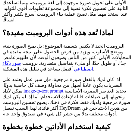
الأولى على تحويل صورة موجودة إلى لغة برومبت، بينما تساعدك
الثانية على تحسين فكرة نصية إلى مجموعة تعليمات أقوى للتوليد.
عند استخدامهما معًا، تصبح عملية بناء البرومبت أسرع بكثير وأكثر
اتساقًا.
لماذا تُعد هذه أدوات البرومبت مفيدة؟
البرومبت الجيد لا يكتفي بتسمية الموضوع؛ بل يمنح الصورة بنية،
ويوضح الأسلوب، ويزيد من فرص الحصول على نتيجة مفيدة في
المحاولات الأولى. كثير من الناس يضيعون الوقت لأن طلبهم غامض
جدًا، أو طويل جدًا، أو مليء بتفاصيل متضاربة. برومبت
صور ذكاء
أفضل يساعد في تقليل هذه المشكلة.
اصطناعي
إذا كان لديك بالفعل صورة مرجعية، فإن سير عمل يعتمد على
البصريات يكون عادةً أسهل من محاولة وصف كل خاصية يدويًا.
تحديد العناصر البصرية الأساسية
image-to-text prompt
يمكن لأداة
وتحويلها إلى صياغات قابلة لإعادة الاستخدام. أما إذا لم يكن لديك
صورة مرجعية ولديك فقط فكرة في ذهنك، يصبح تحسين البرومبت
أكثر فائدة. لهذا السبب تفصل HeyDream بين هذين الاحتياجين في
أدوات مختلفة بدلًا من حشر كل شيء في صندوق واحد عام.
كيفية استخدام الأداتين خطوة بخطوة