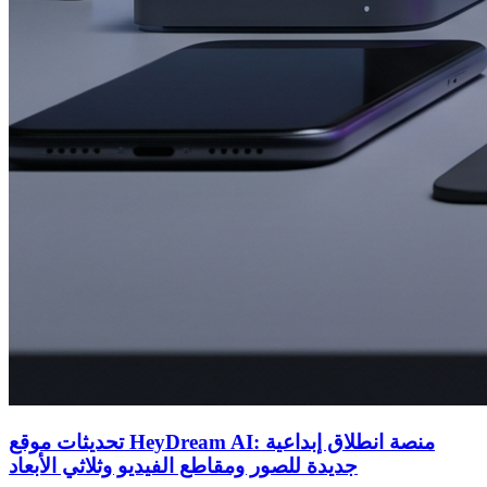
تحديثات موقع HeyDream AI: منصة انطلاق إبداعية
جديدة للصور ومقاطع الفيديو وثلاثي الأبعاد