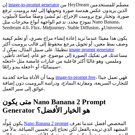
من HeyDream مصمَّم للمستخدمين
image-to-prompt generator
إن
الذين يريدون عكس هندسة صورة وتحويلها إلى لغة برومبت. ترفع
صورة، وتختار نوع برومبت الإخراج، ثم تُنشئ وصفًا مناسبًا لأسلوب
نموذج محدد. تدعم الواجهة أنواع مخرجات مثل Nano Banana،
Seedream 4.0، Flux، Midjourney، Stable Diffusion، وUniversal.
يكون هذا مفيدًا عندما تريد إعادة إنشاء مزاج بصري، أو تعلم كيفية
وصف نمط معين، أو تحويل مرجع محفوظ إلى قالب برومبت أكثر
image prompt generator
تنظيمًا. على سبيل المثال، يمكن لـ
مساعدتك في تفكيك الصورة إلى موضوع، جو عام، إضاءة، تأطير،
وملمس، وهو غالبًا أكثر فاعلية من عبارات غامضة مثل «اجعله
سينمائيًا» أو «اجعله يبدو رائعًا».
، فهي تعمل جيدًا
image-to-prompt free
وبما أن الأداة متاحة كخدمة
للتجارب السريعة، ومقارنة النماذج، ودراسة البرومبت دون إضافة
عوائق إلى سير العمل.
متى يكون Nano Banana 2 Prompt
Generator هو الخيار الأفضل؟
المخصص أفضل عندما تعرف
Nano Banana 2 prompt
يكون مُولِّد
المشهد الذي تريده بالفعل لكن تحتاج إلى تحسين الصياغة. بدلاً من
البدء من صورة، تبدأ بفكرة مكتوبة وتترك للأداة مهمة تحسينها إلى