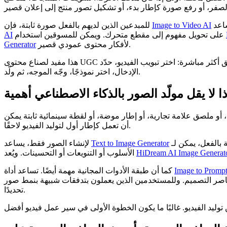
Image to Video AI
للمبدعين الذين لديهم بالفعل صورة ثابتة، فإن
على تحويل مفهوم إلى مقطع متحرك. ويمكن للمسوقين استخدام
AI
لأفكار محتوى عمودي قصير.
Generator
هذا مفيد لصناع محتوى UGC وبائعي التجارة الإلكترونية وفرق المحتوى ومحرري الفيديو الذين يحتاجون مسودات بصرية سريعة. تجعل الصفحة الرئيسية المحدثة التدفق أكثر مباشرة: اختر تبويب الفيديو، حدّد
الإدخال، اختر نموذجًا، وجّه الموجه، ثم ولّد.
ذا لا يقل مولّد الصور بالذكاء الاصطناعي أهمية
 أو ملصق علامة تجارية، أو إطار موضة، أو لقطة سينمائية ثابتة يمكن
أن تعمل كإطار أول لتوليد الفيديو لاحقًا.
Text to Image Generator
لإنشاء الصور فقط، يساعد
HiDream AI Image Generat
الأسلوب أو التنويعات أو التحسينات. ويُعد
Image to Promp
كما أن طبقة الأدوات المجانية مهمة أيضًا. تساعد أداة
تحديدًا.