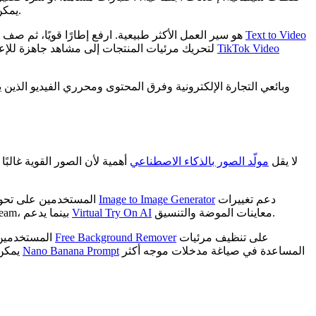
يمكن أن يبدأ الآن من أنواع مختلفة من المدخلات. يمكنك وصف مشهد من الصفر، أو رفع صورة كإطار بدء، أو تشكيل تصور منتج إلى إعلان قصير.
Text to Video
هو سير العمل الأكثر طبيعية. ارفع إطارًا قويًا، ثم صف الحركة واتجاه الكاميرا والمزاج والإضاءة. للأفكار التي تبدأ بالكلمات، يساعد
TikTok Video
لتحريك مرئيات المنتجات إلى مشاهد جاهزة للإعلانات، بينما يمكن لصنّاع المحتوى الاجتماعي استخدام
لا يقل
مولّد الصور بالذكاء الاصطناعي
أهمية لأن الصور القوية غالب
دعم تغييرات
Image to Image Generator
المستخدمين على تحويل الأفكار المكتوبة إلى مرئيات. وإذا كان لدى المستخدم صورة مرجعية بالفعل، يمكن لـ
معاينات الموضة والتنسيق.
Virtual Try On AI
مفيدًا للمبدعين الذين يستكشفون مخرجات الصور المبنية على HiDream، بينما يدعم
على تنظيف مرئيات
Free Background Remover
المستخدمين على تحليل صورة مرجعية وتحويلها إلى لغة موجه أقوى. وتساعد أداة
المساعدة في صياغة مدخلات موجه أكثر
Nano Banana Prompt
المنتجات والصور المصغّرة وأصول الملفات الشخصية وعناصر التصميم. وللمستخدمين الذين يعملون بتدفقات شبيهة بنمط صور Google، يمكن لـ