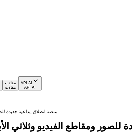
API AI
مقالات
ا
API AI
مقالات
ا
تحديثات موقع HeyDream AI: منصة انطلاق إبدا
اق إبداعية جديدة للصور ومقاطع الفيديو وثلاثي الأ