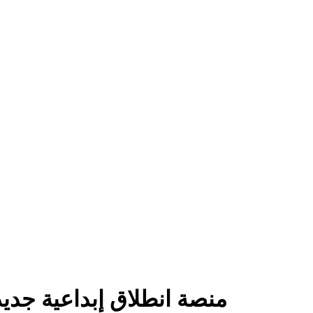
تحديثات موقع HeyDream AI: منصة انطل