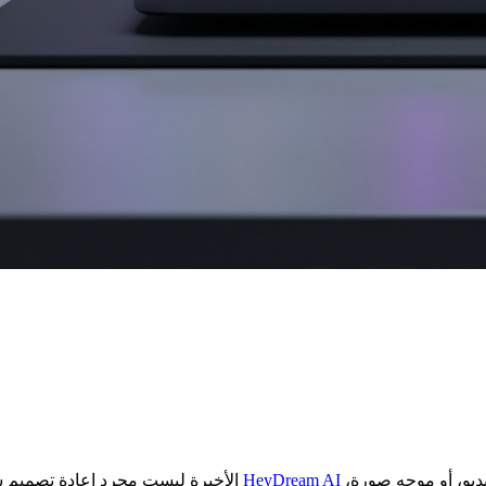
إلى منصة إطلاق إبداعية يمكن للمستخدمين من خلالها البدء بفكرة فيديو، أو موجه صورة،
HeyDream AI
تحديثات موقع HeyDream AI الأخيرة ليست مجرد إعادة تصميم سطحية. الصفحة الرئيسية الجديدة تحوّل