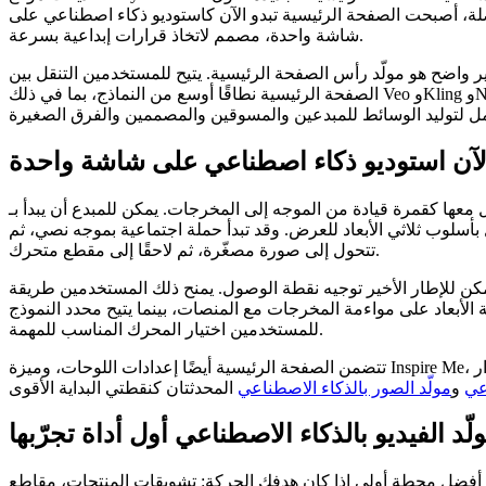
منفصلة، أصبحت الصفحة الرئيسية تبدو الآن كاستوديو ذكاء اصطناعي على
شاشة واحدة، مصمم لاتخاذ قرارات إبداعية بسرعة.
ولّد رأس الصفحة الرئيسية. يتيح للمستخدمين التنقل بين AI Video وAI Image و3D AI، ثم اختيار المدخلات والنماذج ونسبة الأبعاد وإعدادات اللوحات وإلهام الموجه قبل التوليد. كما تُبرز
لآن استوديو ذكاء اصطناعي على شاشة واحدة
لمخرجات. يمكن للمبدع أن يبدأ بـ AI Video، ثم ينتقل إلى AI Image، أو يستكشف 3D AI دون فقدان سير العمل
ل بأسلوب ثلاثي الأبعاد للعرض. وقد تبدأ حملة اجتماعية بموجه نصي، ثم
تتحول إلى صورة مصغّرة، ثم لاحقًا إلى مقطع متحرك.
ا يمكن للإطار الأخير توجيه نقطة الوصول. يمنح ذلك المستخدمين طريقة
 الأبعاد على مواءمة المخرجات مع المنصات، بينما يتيح محدد النموذج
للمستخدمين اختيار المحرك المناسب للمهمة.
تتضمن الصفحة الرئيسية أيضًا إعدادات اللوحات، وميزة Inspire Me، وأزرار Generate. للمبتدئين، يمكن لـ Inspire Me تقليل مشكلة الصفحة الفارغة. وللمبدعين ذوي الخبرة، تجعل إعدادات اللوحات واختيار النموذج
اعي
و
مولّد الصور بالذكاء الاصطناعي
ّد الفيديو بالذكاء الاصطناعي أول أداة تجرّبها
أفضل محطة أولى إذا كان هدفك الحركة: تشويقات المنتجات، مقاطع TikTok، لقطات سينمائية، إعلانات اجتماعية، اختبارات مشاهد، أو سرد قصير. أكبر ميزة هي أن الفيديو