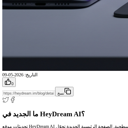
التاريخ
:
2026-05-09
0
نسخ
ما الجديد في HeyDream AI؟