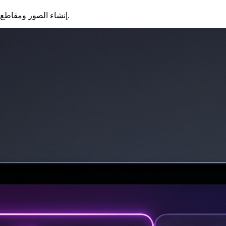
تُحوِّل الصفحة الرئيسية الجديدة لـ HeyDream AI إنشاء الصور ومقاطع الفيديو والمحتوى ثلاثي الأبعاد إلى منصة انطلاق إبداعية أسرع ضمن شاشة واحدة للمبدعين.