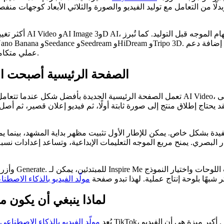
وبدلًا من التعامل مع توليد الفيديو والصورة والثلاثي الأبعاد كوجهات 
أكثر تغيير واضح هو م
عملي متكامل لتوليد الوسائط للمبدعين والمسوقين والمصممين والفرق الصغيرة.
الصفحة الرئيسية أصبحت ا
تعمل الصفحة الرئيسية الجديدة بأفضل شكل عندما تتعامل معها كقمرة قيادة من الموجه إلى ا
قد يحتاج إطلاق منتج إلى صورة ثابتة أولًا، ثم فيديو إعلان قصير، ثم أص
ير مفيدة بشكل خاص. يمكن للإطار الأول تثبيت مظهر بداية المشهد، بينم
 البصري. يمنح مربع الموجه التعليمات الإبداعية، وتساعد إعدادات نسبة
ر شبهًا بلوحة إنتاج عملية. لهذا تبدو صفحة
مولّد الفيديو بالذكاء الاصطن
لماذا ينبغي أن يكون مول
يُعد
مولّد الفيديو بالذكاء الاصطناعي