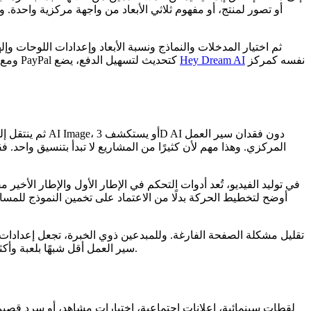
أو تصور لمنتج، أو مفهوم ثلاثي الأبعاد من واجهة مركزية واحدة. 
نفسه كمركز
Hey Dream AI
الصفحة الرئيسية نطاقًا أوسع من النماذج، بما في ذلك Veo وKling وNano Banana وSeedance وSeedream وHiDream وTripo 3D. ومع إضافة دعم PayPal كتحديث لتسهيل الدفع، يضع
المركزي. وهذا مهم لأن كثيرًا من المشاريع لا تبدأ بتنسيق واحد. ف
في توليد الفيديو، تُعد أدوات التحكم في الإطار الأول والإطار الأخ
أوضح لتخطيط الحركة بدلًا من الاعتماد على تخمين النموذج للمسار
المحدثتان كنقطتي البداية الأقوى.
سير العمل أقل شبهًا بلعبة وأكث