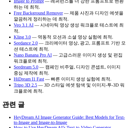
Image to Prompt
— 레퍼런스를 더 강한 프롬프트로 변환
하는 데 최적.
Free Background Remover
— 제품 사진과 디자인 에셋을
깔끔하게 정리하는 데 최적.
Veo 3.1 AI
— 시네마틱 영상 생성 워크플로 테스트에 최
적.
Kling 3.0
— 역동적 모션과 소셜 영상 실험에 최적.
Seedance 2.0
— 크리에이터 영상, 광고, 프롬프트 기반 모
션 테스트에 최적.
Nano Banana Pro AI
— 고급스러운 이미지 생성 및 편집
워크플로에 최적.
Seedream 5.0
— 캠페인 비주얼, 디자인 콘셉트, 이미지
중심 제작에 최적.
HiDream I1 Fast
— 빠른 이미지 생성 실험에 최적.
Tripo 3D 2.5
— 3D 스타일 에셋 탐색 및 이미지-투-3D 워
크플로에 최적.
관련 글
HeyDream AI Image Generator Guide: Best Models for Text-
to-Image and Image-to-Image
How to Use HeyDream AI’s Text-to-Video Generator