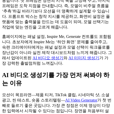
용합니다. 첫 프레임은 장면의 시작 룩을 고정해 주고, 마지막
프레임은 도착 지점을 안내합니다. 즉, 모델이 비주얼 흐름을
‘추측’하길 바라기보다 모션을 더 명확하게 설계할 수 있습니
다. 프롬프트 박스는 창작 지시를 제공하고, 화면비 설정은 플
랫폼에 맞는 출력물을 만드는 데 도움이 되며, 모델 선택기는
작업에 맞는 엔진을 고르게 해줍니다.
홈페이지에는 패널 설정, Inspire Me, Generate 컨트롤도 포함됩
니다. 초보자에게 Inspire Me는 ‘하얀 화면’ 문제를 줄여주고,
숙련 크리에이터에게는 패널 설정과 모델 선택이 워크플로를
장난감이 아니라 실전 제작 대시보드처럼 느끼게 해줍니다. 그
래서 업데이트된
AI 비디오 생성기
와
AI 이미지 생성기
가 가
장 강력한 출발점처럼 느껴집니다.
AI 비디오 생성기를 가장 먼저 써봐야 하
는 이유
모션이 목표라면—제품 티저, TikTok 클립, 시네마틱 샷, 소셜
광고, 씬 테스트, 숏폼 스토리텔링—
AI Video Generator
가 첫 번
째로 들르기 좋은 곳입니다. 가장 큰 장점은 이제 영상이 다양
한 입력에서 시작될 수 있다는 점입니다. 장면을 처음부터 설