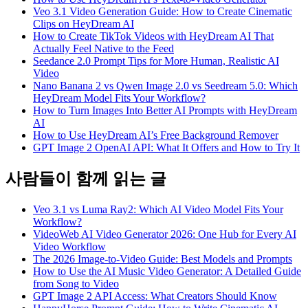
Veo 3.1 Video Generation Guide: How to Create Cinematic
Clips on HeyDream AI
How to Create TikTok Videos with HeyDream AI That
Actually Feel Native to the Feed
Seedance 2.0 Prompt Tips for More Human, Realistic AI
Video
Nano Banana 2 vs Qwen Image 2.0 vs Seedream 5.0: Which
HeyDream Model Fits Your Workflow?
How to Turn Images Into Better AI Prompts with HeyDream
AI
How to Use HeyDream AI’s Free Background Remover
GPT Image 2 OpenAI API: What It Offers and How to Try It
사람들이 함께 읽는 글
Veo 3.1 vs Luma Ray2: Which AI Video Model Fits Your
Workflow?
VideoWeb AI Video Generator 2026: One Hub for Every AI
Video Workflow
The 2026 Image-to-Video Guide: Best Models and Prompts
How to Use the AI Music Video Generator: A Detailed Guide
from Song to Video
GPT Image 2 API Access: What Creators Should Know