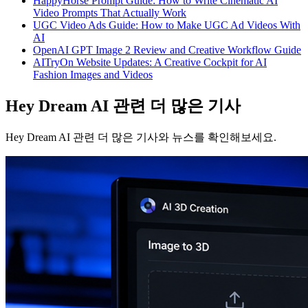
HappyHorse Prompt Guide: How to Write Cinematic AI
Video Prompts That Actually Work
UGC Video Ads Guide: How to Make UGC Ad Videos With
AI
OpenAI GPT Image 2 Review and Creative Workflow Guide
AITryOn Website Updates: A Creative Cockpit for AI
Fashion Images and Videos
Hey Dream AI 관련 더 많은 기사
Hey Dream AI 관련 더 많은 기사와 뉴스를 확인해보세요.