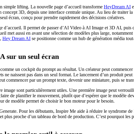
n simple lifting. La nouvelle page d’accueil transforme
HeyDream AI
e
 concept 3D, depuis une interface centrale unique. Au lieu de traiter 
 seul écran, conçu pour prendre rapidement des décisions créatives.
e d’accueil. Il permet de passer d’AI Video à AI Image et 3D AI, puis de 
ccueil met aussi en avant une sélection de modèles plus large, notamm
t,
Hey Dream AI
se positionne comme un hub de génération média tout-e
IA sur un seul écran
z comme un cockpit du prompt au résultat. Un créateur peut commencer 
ets ne naissent pas dans un seul format. Le lancement d’un produit peut 
ut commencer par un prompt texte, devenir une miniature, puis se trans
re image sont particulièrement utiles. Une première image peut verrouil
laire de planifier le mouvement, plutôt que d’espérer que le modèle devin
teur de modèle permet de choisir le bon moteur pour le besoin.
Generate. Pour les débutants, Inspire Me aide à réduire le syndrome de 
t plus proche d’un tableau de bord de production. C’est pourquoi les 