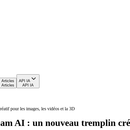
Articles
API IA
Articles
API IA
atif pour les images, les vidéos et la 3D
am AI : un nouveau tremplin créat