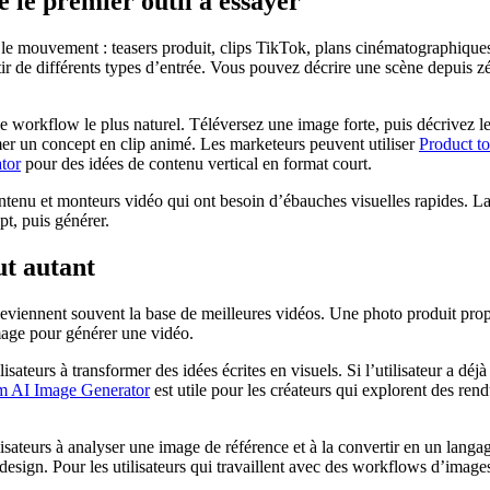
 le premier outil à essayer
st le mouvement : teasers produit, clips TikTok, plans cinématographiques,
tir de différents types d’entrée. Vous pouvez décrire une scène depuis
le workflow le plus naturel. Téléversez une image forte, puis décrivez l
er un concept en clip animé. Les marketeurs peuvent utiliser
Product t
tor
pour des idées de contenu vertical en format court.
enu et monteurs vidéo qui ont besoin d’ébauches visuelles rapides. La p
pt, puis générer.
t autant
s deviennent souvent la base de meilleures vidéos. Une photo produit pr
mage pour générer une vidéo.
lisateurs à transformer des idées écrites en visuels. Si l’utilisateur a déj
 AI Image Generator
est utile pour les créateurs qui explorent des re
lisateurs à analyser une image de référence et à la convertir en un lang
e design. Pour les utilisateurs qui travaillent avec des workflows d’imag