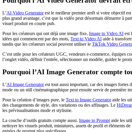
Pourquoi l’AI Video Generator devrait être
L’
AI Video Generator
est le meilleur premier arrêt si votre objectif e
plus grand avantage, c’est que la vidéo peut désormais démarrer à par
visuel produit en courte pub.
Pour les créateurs qui ont déjà une image fixe,
Image to Video AI
est 
idées qui commencent par des mots,
Text to Video AI
aide à transform
tandis que les créateurs social peuvent utiliser le
TikTok Video Genera
C’est utile pour les créateurs UGC, vendeurs e-commerce, équipes cont
l’onglet vidéo, définir l’entrée, sélectionner un modèle, guider le prom
Pourquoi l’AI Image Generator compte tou
L’
AI Image Generator
est tout aussi important, car des images forte
mode ou un still cinématographique peut ensuite servir de première i
Pour la création d’images pure, le
Text to Image Generator
aide les uti
des changements de style, des variations ou des affinages. Le
HiDream
les prévisualisations mode et stylisme.
La couche d’outils gratuits compte aussi.
Image to Prompt
aide les uti
nettoyer les visuels produit, miniatures, assets de profil et éléments d
entrées de prompt plus spécifiques.