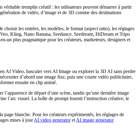
n véritable tremplin créatif : les utilisateurs peuvent démarrer à partir
la génération de vidéo, d’image et de 3D comme des destinations
choisir les entrées, les modèles, le format (aspect ratio), les réglages
ent Veo, Kling, Nano Banana, Seedance, Seedream, HiDream et Tripo
n-un plus pragmatique pour les créateurs, marketeurs, designers et
en AI Video, basculer vers AI Image ou explorer la 3D AI sans perdre
nécessiter d’abord une image fixe, puis une courte vidéo publicitaire,
former ensuite en clip animé.
ler l’apparence de départ d’une scène, tandis qu’une dernière image
e l’arc visuel. La boîte de prompt fournit l’instruction créative, le
la page blanche. Pour les créateurs expérimentés, les réglages de
pages mises à jour
AI video generator
et
AI image generator