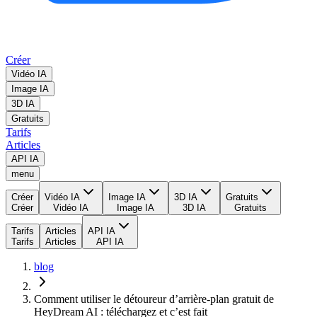
Créer
Vidéo IA
Image IA
3D IA
Gratuits
Tarifs
Articles
API IA
menu
Créer
Vidéo IA
Image IA
3D IA
Gratuits
Créer
Vidéo IA
Image IA
3D IA
Gratuits
Tarifs
Articles
API IA
Tarifs
Articles
API IA
blog
Comment utiliser le détoureur d’arrière-plan gratuit de
HeyDream AI : téléchargez et c’est fait