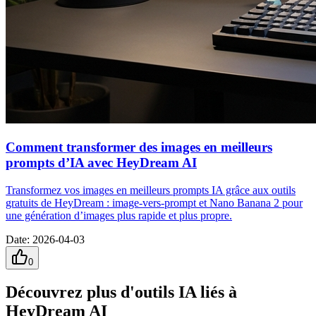
Comment transformer des images en meilleurs
prompts d’IA avec HeyDream AI
Transformez vos images en meilleurs prompts IA grâce aux outils
gratuits de HeyDream : image-vers-prompt et Nano Banana 2 pour
une génération d’images plus rapide et plus propre.
Date
:
2026-04-03
0
Découvrez plus d'outils IA liés à
HeyDream AI