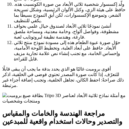
ولّد إكسسوار شخصية ثلاثي الأبعاد من صورة الكونسبت هذه.
حافظ على هيئة الزي، وكتل الألوان الرئيسية، وشكل تسريحة
الشعر، وتموضع الإكسسوارات، لكن أبقِ النموذج بسيطًا بما
يكفي للتنظيف.
أنشئ نموذجًا ثلاثي الأبعاد لصندوق خيال علمي بحواف
مشطوفة، وفواصل ألواح، وخامة معدنية، ومساحة ملصق
فارغة، وهندسة نظيفة لبروتوتايب لعبة.
حوّل صورة عبوة الطعام هذه إلى مسودة نموذج منتج ثلاثي
الأبعاد. حافظ على أبعاد العلبة، وتخطيط اللوحة الأمامية،
وإحساس الخامة، مع تجنب إنشاء نص علامة تجارية مزيف
قابل للقراءة.
أقوى برومبت غالبًا هو الذي يحدد بدقة ما يجب أن يبقى قابلًا
للتعرّف. إذا كانت صورة المصدر تحتوي فوضى في الخلفية، اذكر
ذلك صراحةً: احفظ الكائن، تجاهل الخلفية، وتجنب إضافة أجزاء غير
مرتبطة.
مراجعة الهندسة والخامات والمقياس
والتصدير وحالات استخدام واقعية للمبدعين