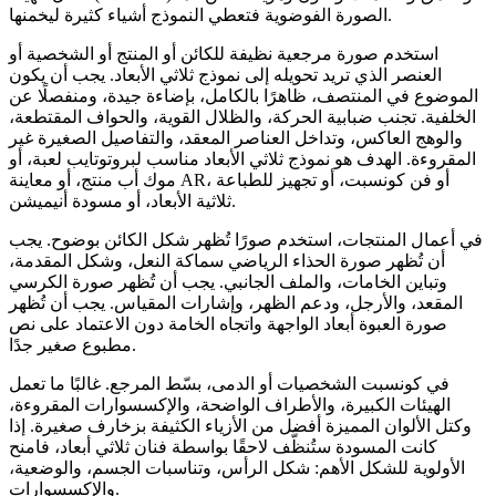
الصورة الفوضوية فتعطي النموذج أشياء كثيرة ليخمنها.
استخدم صورة مرجعية نظيفة للكائن أو المنتج أو الشخصية أو
العنصر الذي تريد تحويله إلى نموذج ثلاثي الأبعاد. يجب أن يكون
الموضوع في المنتصف، ظاهرًا بالكامل، بإضاءة جيدة، ومنفصلًا عن
الخلفية. تجنب ضبابية الحركة، والظلال القوية، والحواف المقتطعة،
والوهج العاكس، وتداخل العناصر المعقد، والتفاصيل الصغيرة غير
المقروءة. الهدف هو نموذج ثلاثي الأبعاد مناسب لبروتوتايب لعبة، أو
موك أب منتج، أو معاينة AR، أو فن كونسبت، أو تجهيز للطباعة
ثلاثية الأبعاد، أو مسودة أنيميشن.
في أعمال المنتجات، استخدم صورًا تُظهر شكل الكائن بوضوح. يجب
أن تُظهر صورة الحذاء الرياضي سماكة النعل، وشكل المقدمة،
وتباين الخامات، والملف الجانبي. يجب أن تُظهر صورة الكرسي
المقعد، والأرجل، ودعم الظهر، وإشارات المقياس. يجب أن تُظهر
صورة العبوة أبعاد الواجهة واتجاه الخامة دون الاعتماد على نص
مطبوع صغير جدًا.
في كونسبت الشخصيات أو الدمى، بسّط المرجع. غالبًا ما تعمل
الهيئات الكبيرة، والأطراف الواضحة، والإكسسوارات المقروءة،
وكتل الألوان المميزة أفضل من الأزياء الكثيفة بزخارف صغيرة. إذا
كانت المسودة ستُنظَّف لاحقًا بواسطة فنان ثلاثي أبعاد، فامنح
الأولوية للشكل الأهم: شكل الرأس، وتناسبات الجسم، والوضعية،
والإكسسوارات.