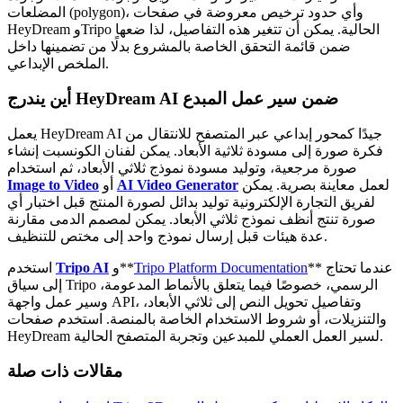
المضلعات (polygon)، وأي حدود ترخيص معروضة في صفحات
HeyDream وTripo الحالية. يمكن أن تتغير هذه التفاصيل، لذا ضعها
ضمن قائمة التحقق الخاصة بالمشروع بدلًا من تضمينها داخل
الملخص الإبداعي.
أين يندرج HeyDream AI ضمن سير عمل المبدع
يعمل HeyDream AI جيدًا كمحور إبداعي عبر المتصفح للانتقال من
فكرة صورة إلى مسودة ثلاثية الأبعاد. يمكن لفنان الكونسبت إنشاء
صورة مرجعية، وتوليد مسودة نموذج ثلاثي الأبعاد، ثم استخدام
لعمل معاينة بصرية. يمكن
AI Video Generator
أو
Image to Video
لفريق التجارة الإلكترونية توليد بدائل لصورة المنتج قبل اختبار أي
صورة تنتج أنظف نموذج ثلاثي الأبعاد. يمكن لمصمم الدمى مقارنة
عدة هيئات قبل إرسال نموذج واحد إلى مختص للتنظيف.
** عندما تحتاج
Tripo Platform Documentation
و**
Tripo AI
استخدم
إلى سياق Tripo الرسمي، خصوصًا فيما يتعلق بالأنماط المدعومة،
وسير عمل واجهة API، وتفاصيل تحويل النص إلى ثلاثي الأبعاد،
والتنزيلات، أو شروط الاستخدام الخاصة بالمنصة. استخدم صفحات
HeyDream لسير العمل العملي للمبدعين وتجربة المتصفح الحالية.
مقالات ذات صلة