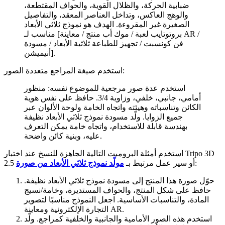
ضبابية الحركة، والظلال القوية، والحواف المقتطعة،
والوهج العاكس، وتداخل العناصر المعقد، والتفاصيل
الصغيرة غير المقروءة. الهدف هو نموذج ثلاثي الأبعاد
مناسب لـ [بروتوتايب لعبة / موك أب منتج / معاينة AR /
فن كونسبت / تجهيز للطباعة ثلاثية الأبعاد / مسودة
أنيميشن].
استخدم صيغة المراجع متعددة الصور:
استخدم عدة صور مرجعية للموضوع نفسه: منظور
أمامي، جانبي، خلفي، وزاوية 3/4. حافظ على نفس هوية
الكائن وتناسباته وهيئته واتجاه الخامة ولوحة الألوان عبر
جميع الزوايا. ولّد مسودة نموذج ثلاثي الأبعاد نظيفة
بهندسة قابلة للاستخدام، واتجاه خامة يمكن التعرف
عليه، وبنية كائن واضحة.
استخدم أمثلة البرومبت التالية الجاهزة للنسخ عند اختبار Tripo 3D
:
2.5 أو سير عمل مرتبط بـ
مولّد نموذج ثلاثي الأبعاد من صورة
حوّل صورة هذا المنتج إلى مسودة نموذج ثلاثي الأبعاد نظيفة.
حافظ على شكل المنتج، والحواف المستديرة، وخامة/نسيج
المادة، والتناسبات الأساسية. اجعل النموذج مناسبًا لتصوير
التجارة الإلكترونية ومعاينة AR.
استخدم هذه الصور الأمامية والجانبية والخلفية كمراجع. ولّد