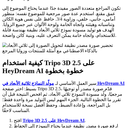
تكون المراجع متعددة الصور مفيدة جدًا عندما يحتاج الموضوع إلى
عمق مقنع. استخدم عدة صور مرجعية للموضوع نفسه: منظور
أمامي، جانبي، خلفي، وزاوية 3/4. حافظ على نفس هوية الكائن
وتناسباته وهيئته واتجاه الخامة ولوحة الألوان عبر جميع الزوايا.
الهدف هو توليد مسودة نموذج ثلاثي الأبعاد نظيفة بهندسة قابلة
للاستخدام، واتجاه خامة يمكن التعرف عليه، وبنية كائن واضحة.
كيفية استخدام Tripo 3D 2.5 على
HeyDream AI خطوة بخطوة
مولّد النماذج ثلاثية الأبعاد في HeyDream AI
سير العمل الأساسي لـ
بسيط: اختر صفحة Tripo 3D 2.5، قدّم صورة مصدر أو توجيهًا
مرجعيًا، ولّد مسودة النموذج ثلاثي الأبعاد، ثم افحص النتيجة قبل أن
تقرر ما الخطوة التالية. الجزء المهم ليس التوليد مرة واحدة فقط؛
بل المراجعة، وإعادة الضبط، وحفظ أفضل نسخة للاستخدام
المناسب لاحقًا.
.
Tripo 3D 2.5 على HeyDream AI
افتح
ارفع صورة مصدر نظيفة عندما يحتاج النموذج إلى الحفاظ