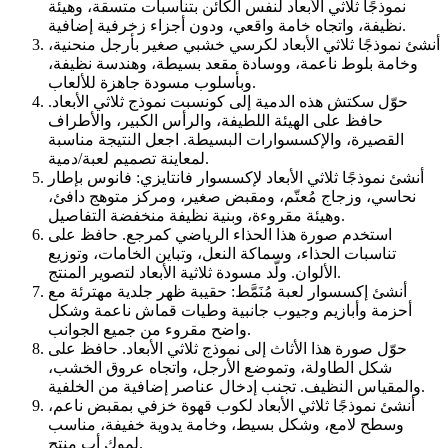
نموذجًا ثلاثي الأبعاد لنفس الكائن بتناسبات متسقة، وهيئة
نظيفة، واتجاه خامة واقعي، ودون أجزاء زخرفية إضافية.
أنشئ نموذجًا ثلاثي الأبعاد لكرسي خشبي صغير بأرجل منحنية،
وخامة بلوط ناعمة، ووسادة مقعد بسيطة، وهندسة نظيفة،
وبأسلوب مسودة جاهزة للألعاب.
حوّل سكتش هذه الدمية إلى كونسبت نموذج ثلاثي الأبعاد.
حافظ على الهيئة اللطيفة، والرأس الكبير، والأطراف
القصيرة، والإكسسوارات البسيطة. اجعل النتيجة مناسبة
لمعاينة تصميم لعبة/دمية.
أنشئ نموذجًا ثلاثي الأبعاد لإكسسوار فانتايزي: فانوس بإطار
نحاسي، وزجاج مُعتّم، ومقبض صغير، ومركز متوهج دافئ،
وهيئة مقروءة، وبنية نظيفة منخفضة التفاصيل.
استخدم صورة هذا الحذاء الرياضي كمرجع. حافظ على
تناسبات الحذاء، وسماكة النعل، وتباين الخامات، وتوزيع
الألوان. ولّد مسودة ثلاثية الأبعاد لتصوير المنتج.
أنشئ إكسسوار لعبة مُنَمَّط: حقيبة ظهر جلدية مهترئة مع
أحزمة وأبازيم وجيوب جانبية وطيات قماش ناعمة وشكل
واضح مقروء من جميع الجوانب.
حوّل صورة هذا الأثاث إلى نموذج ثلاثي الأبعاد. حافظ على
شكل الطاولة، وتموضع الأرجل، واتجاه عروق الخشب،
والمقياس النظيف. تجنب إدخال عناصر إضافية من الخلفية.
أنشئ نموذجًا ثلاثي الأبعاد لكوب قهوة خزفي بمقبض ناعم،
وسطح لامع، وشكل بسيط، وخامة يدوية خفيفة، مناسب
لموك أب منتج.