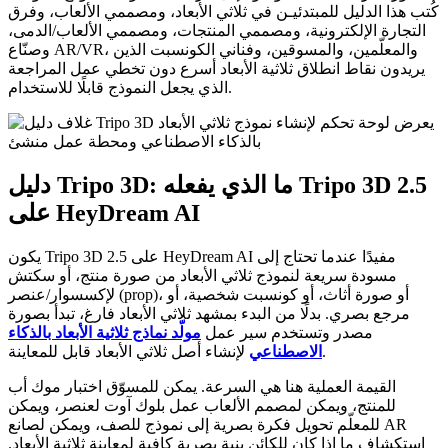
كُتب هذا الدليل للمبتدئيـن في ثلاثي الأبعاد، ومصممي الألعاب، وفرق
التجارة الإلكترونية، ومصممي المنتجات، ومصممي الألعاب/الدمى،
وصنّاع AR/VR، والمعلّمين، والمسوقين، وفناني الكونسبت الذين
يريدون نقاط انطلاق ثلاثية الأبعاد أسرع دون تخطي عمل المراجعة
الذي يجعل النموذج قابلًا للاستخدام.
دليل Tripo 3D: ما الذي يفعله Tripo 3D 2.5
على HeyDream AI
يكون Tripo 3D 2.5 على HeyDream AI مفيدًا عندما تحتاج إلى
مسودة سريعة لنموذج ثلاثي الأبعاد من صورة منتج، أو سكتش
لإكسسوار/عنصر (prop)، أو صورة أثاث، أو كونسبت شخصية، أو
مرجع بصري. بدلًا من البدء بمشهد ثلاثي الأبعاد فارغ، تبدأ بصورة
مصدر وتستخدم سير عمل
مولّد نماذج ثلاثية الأبعاد بالذكاء
لإنشاء أصل ثلاثي الأبعاد قابل للمعاينة.
الاصطناعي
القيمة العملية هنا هي السرعة. يمكن للمسوّق اختبار موك أب
للمنتج، ويمكن لمصمم الألعاب عمل بلوك آوت لعنصر، ويمكن
للمعلّم تحويل فكرة بصرية إلى نموذج للصف، ويمكن لصانع AR
استكشاف ما إذا كان للكائن بنية بصرية كافية لمعاينة ثلاثية الأبعاد.