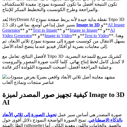
تكون النتيجة أفضل ما تكون كمسودة نموذج: مفيدة للاستكشاف
والمراجعة وطرح الكونسبت والتخطيط المبكر للإنتاج.
يُعد HeyDream AI نقطة بداية جيدة لأنه يربط صفحة نموذج Tripo 3D
AI Image
و**
Image to 3D
2.5 بسير عمل إبداعي أوسع، بما في ذلك
AI
** و**
Image to Image
** و**
Text to Image
** و**
Generator
**. وهذا
Text to Video
** و**
Image to Video
** و**
Video Generator
يسهل الانتقال من كونسبت صورة إلى مسودة نموذج ثلاثي الأبعاد، ثم
إلى معاينات بصرية أو أفكار فيديو عندما يتضح اتجاه الأصل.
لأفضل النتائج، تعامل مع Tripo 3D كشريك سريع للنمذجة البصرية،
لا كبديل كامل لخط إنتاج نهائي. كلما كانت صورة المصدر والبرومبت
وعملية المراجعة أفضل، أصبحت المسودة المُولَّدة أكثر فائدة.
كيفية تجهيز صور المصدر لميزة Image to 3D
AI
صورة المصدر هي أساس سير عمل
تحويل الصورة إلى ثلاثي الأبعاد
بالذكاء الاصطناعي
. تمنح الصورة الواضحة النموذج دلائل أقوى حول
الظل/الهيئة (silhouette) والعمق والخامات واللون وهوية الكائن. أما