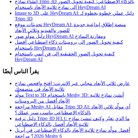
إنشاء نماذج Tripo 3D بالذكاء الاصطناعي: كيفية تحويل الصور
إلى نماذج ثلاثية الأبعاد باستخدام HeyDream AI
Image to 3D على HeyDream AI: دليل عملي خطوة بخطوة لـ
Tripo 3D
تحديثات موقع HeyDream AI: منصة إطلاق إبداعية جديدة
للصور والفيديو وثلاثي الأبعاد
دليل مولّد صور HeyDream AI ومقارنة النماذج
كيفية تحويل الصور إلى برومبتات ذكاء اصطناعي أفضل
باستخدام HeyDream AI
كيفية تحويل الصور الحقيقية إلى فن أنمي باستخدام
HeyDream AI
يقرأ الناس أيضًا
عارض ثلاثي الأبعاد مجاني عبر الإنترنت: افتح وافحص نماذج
ثلاثية الأبعاد في متصفحك
مولّد Text to 3D باستخدام Meshy 3D: أنشئ نماذج ثلاثية
الأبعاد أفضل من البرومبتات
مراجعة Meshy AI مقابل Tripo 3D AI: أي مولّد ثلاثي الأبعاد
بالذكاء الاصطناعي يناسب سير عملك؟
دليل ترقية Tripo 3D H3.1: ما الذي تغيّر وكيف تنشئ نماذج
ثلاثية الأبعاد أفضل بالذكاء الاصطناعي
أفضل مولّد نماذج ثلاثية الأبعاد بالذكاء الاصطناعي في أبريل
2026؟ مراجعة Meshy 6