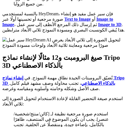
من جميع الزوايا.
بالنسبة لمستخدمي HeyDream، فإن سير عمل مفيد هو إنشاء
Image to
أو
Text to Image
صورة مرجعية أو تحسينها أولًا عبر
.
Image to 3D
، ثم إرسال ذلك المرجع الأنظف إلى سير عمل
Image
هذا يُبقي الكونسبت البصري ومسودة النموذج ثلاثي الأبعاد مترابطين.
صيغ البرومبت و12 مثالًا لإنشاء نماذج Tripo
3D بالذكاء الاصطناعي
تُضيّق البرومبتات الجيدة نطاق مهمة النموذج. في
إنشاء نماذج Tripo
3D بالذكاء الاصطناعي
، تجنب محاولة وصف مشهد فيلم كامل.
صف الأصل وشكله وخامته وأسلوبه ومقياسه وغرضه.
استخدم صيغة التحضير القابلة لإعادة الاستخدام لتحويل الصورة إلى
ثلاثي الأبعاد:
استخدم صورة مرجعية نظيفة لـ [كائن/منتج/شخصية/
عنصر]. يجب أن يكون الموضوع في المنتصف، ظاهرًا
بالكامل، بإضاءة جيدة، ومنفصلًا عن الخلفية. تجنب