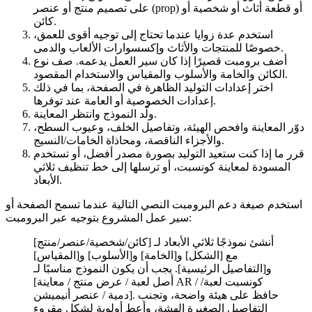
على تصميم منتج أو عنصر (prop) أو قطعة أثاث أو شخصية أو
كائن.
استخدم عدة زوايا عندما تحتاج إلى توجيه أقوى للعمق،
خصوصًا للمنتجات والأثاث وإكسسوارات الألعاب والدمى.
أضف برومبت قصيرًا إذا كان سير العمل يدعمه. صف نوع
الكائن والخامة والأسلوب والمقياس والاستخدام المقصود.
اختر إعدادات التوليد الظاهرة في الصفحة، بما في ذلك
إعدادات الخصوصية أو العامة عند توفرها.
ولّد النموذج وانتظر المعاينة.
دوّر المعاينة وافحص الهيئة، وتفاصيل الخلف، وعيوب السطح،
والأجزاء الناقصة، ومحاذاة الخامات/النسيج.
قرر ما إذا كنت ستعيد التوليد بصورة مصدر أفضل، أو تستخدم
المسودة لمعاينة كونسبت، أو ترسلها إلى خط تنظيف ثلاثي
الأبعاد.
استخدم صيغة دعم البرومبت النصي التالية عندما تسمح الصفحة أو
سير عمل المشروع بتوجيه عبر البرومبت:
أنشئ نموذجًا ثلاثي الأبعاد لـ [كائن/شخصية/عنصر/منتج]
مع [الشكل] و[الخامة] و[الأسلوب] و[المقياس]
و[التفاصيل الرئيسية]. يجب أن يكون النموذج مناسبًا لـ
[أصل لعبة / عرض منتج / معاينة AR / كونسبت لعبة/
دمية / عنصر أنيميشن]. حافظ على هيئة واضحة، وتجنب
التفاصيل الصغيرة الهشة، وأعطِ أولوية لشكل مقروء