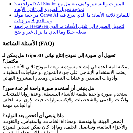
مراجعة 3D AI Studio: الميزات والتسعير وكيف يتعامل مع
نمذجة تحويل الصورة إلى ثلاثي الأبعاد
مراجعة مولّد Canva AI للنماذج ثلاثية الأبعاد: ما الذي يبرع فيه
وما الذي لا يبرع فيه
مراجعة HexaGen لتحويل الصورة إلى ثلاثي الأبعاد: ما الذي
يفعله جيدًا وما الذي ما يزال غير واضح
الأسئلة الشائعة (FAQ)
هل يمكن لـ Tripo 3D تحويل أي صورة إلى نموذج إنتاج نهائي
مكتمل؟
يمكنه المساعدة في إنشاء مسودة سريعة لنموذج ثلاثي الأبعاد، بينما
يعتمد الاستخدام الإنتاجي على جودة النموذج، واحتياجات التنظيف،
وأذونات المصدر، وإعدادات التصدير، ومعيار المشروع النهائي.
هل ينبغي أن أستخدم صورة واحدة أم عدة صور؟
استخدم صورة واحدة نظيفة للأشياء البسيطة، وعدة زوايا للمنتجات
والأثاث والدمى والشخصيات والإكسسوارات حيث تكون بنية الخلف
أو الجانب مهمة.
ماذا ينبغي أن أفحص بعد التوليد؟
افحص الهيئة، والهندسة، ومحاذاة الخامات، والمقياس، والثقوب،
والأجزاء العائمة، وتفاصيل الخلف، وما إذا كان يمكن تصدير النموذج
أو تنظيفه للاستخدام المقصود.