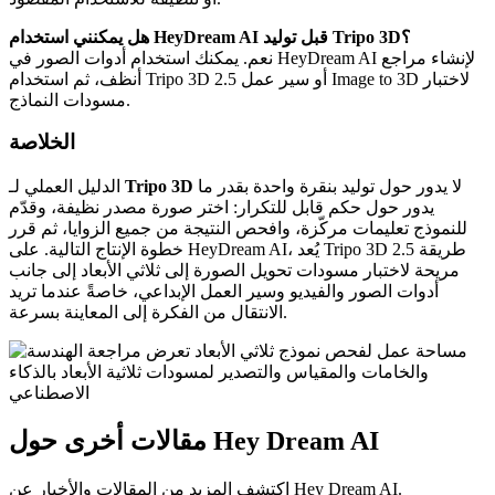
هل يمكنني استخدام HeyDream AI قبل توليد Tripo 3D؟
نعم. يمكنك استخدام أدوات الصور في HeyDream AI لإنشاء مراجع
أنظف، ثم استخدام Tripo 3D 2.5 أو سير عمل Image to 3D لاختبار
مسودات النماذج.
الخلاصة
لا يدور حول توليد بنقرة واحدة بقدر ما
Tripo 3D
الدليل العملي لـ
يدور حول حكم قابل للتكرار: اختر صورة مصدر نظيفة، وقدّم
للنموذج تعليمات مركّزة، وافحص النتيجة من جميع الزوايا، ثم قرر
خطوة الإنتاج التالية. على HeyDream AI، يُعد Tripo 3D 2.5 طريقة
مريحة لاختبار مسودات تحويل الصورة إلى ثلاثي الأبعاد إلى جانب
أدوات الصور والفيديو وسير العمل الإبداعي، خاصةً عندما تريد
الانتقال من الفكرة إلى المعاينة بسرعة.
مقالات أخرى حول Hey Dream AI
اكتشف المزيد من المقالات والأخبار عن Hey Dream AI.