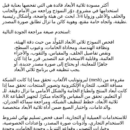
أكثر مسودة ثلاثية الأبعاد فائدة هي التي تفحصها بعناية قبل
استخدامها في مشروع. دوّر النموذج وراجعه من الأمام والجانب
والخلف والأعلى وزوايا 3/4. ابحث عن هيئة واضحة، وأشكال رئيسية
نظيفة، واتجاه خامة مقنع، وهوية كائن ما تزال تطابق صورة المصدر.
استخدم صيغة مراجعة الجودة التالية:
افحص النموذج ثلاثي الأبعاد المُولَّد من حيث دقة الهيئة،
ونظافة الهندسة، ومحاذاة الخامات، وعيوب السطح،
ونقص تفاصيل الخلف، والمقياس، والثقوب، والأجزاء
العائمة، وقابلية الاستخدام عند التصدير. قرر ما إذا كان
جاهزًا للمعاينة، أو يحتاج إلى صورة مصدر جديدة، أو
يجب تنظيفه في برنامج ثلاثي الأبعاد.
لبروتوتايب الألعاب، تحقق مما إذا كانت الشبكة (mesh) مقروءة من
مسافة اللعب. للتجارة الإلكترونية وتصوير المنتجات، تحقق مما إذا
كانت أبعاد المنتج وانطباع الخامة والشكل الأمامي ما تزال دقيقة. للـ
AR أو التعليم، تحقق من المقياس والاتجاه مبكرًا. لتجهيز الطباعة
ثلاثية الأبعاد، خطط لتنظيف الشبكة، ومراجعة سماكة الجدران،
والدعامات، واختبار الصيغ ضمن أداة ثلاثية الأبعاد متخصصة.
للاستخدامات العميلية أو التجارية، أضف فحص تسليم نهائي لشروط
الاستخدام التجاري، وأذونات صورة المصدر، وإعدادات الخصوصية،
وخيارات التصدير، وقواعد التنزيل، وجودة الخامات، وجودة