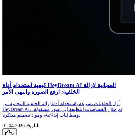
كيفية استخدام أداة HeyDream AI المجانية لإزالة
الخلفية: ارفع الصورة وانتهى الأمر
أزل الخلفيات بسرعة باستخدام أداة إزالة الخلفية المجانية من
HeyDream AI، ثم حوّل القصاصات النظيفة إلى صور مصقولة،
ومطالبات إبداعية، ومواد تصميم مبتكرة.
التاريخ
:
2026-04-01