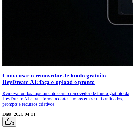
Como usar o removedor de fundo gratuito
HeyDream AI: faça o upload e pronto
Remova fundos rapidamente com o removedor de fundo gratuito da
HeyDream AI e transforme recortes limpos em visuais refinados,
prompts e recursos criativos.
Data
:
2026-04-01
0