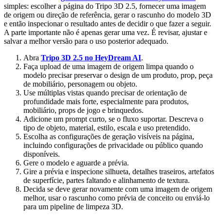
simples: escolher a página do Tripo 3D 2.5, fornecer uma imagem
de origem ou direção de referência, gerar o rascunho do modelo 3D
e então inspecionar o resultado antes de decidir o que fazer a seguir.
A parte importante não é apenas gerar uma vez. É revisar, ajustar e
salvar a melhor versão para o uso posterior adequado.
Abra
Tripo 3D 2.5 no HeyDream AI
.
Faça upload de uma imagem de origem limpa quando o
modelo precisar preservar o design de um produto, prop, peça
de mobiliário, personagem ou objeto.
Use múltiplas vistas quando precisar de orientação de
profundidade mais forte, especialmente para produtos,
mobiliário, props de jogo e brinquedos.
Adicione um prompt curto, se o fluxo suportar. Descreva o
tipo de objeto, material, estilo, escala e uso pretendido.
Escolha as configurações de geração visíveis na página,
incluindo configurações de privacidade ou público quando
disponíveis.
Gere o modelo e aguarde a prévia.
Gire a prévia e inspecione silhueta, detalhes traseiros, artefatos
de superfície, partes faltando e alinhamento de textura.
Decida se deve gerar novamente com uma imagem de origem
melhor, usar o rascunho como prévia de conceito ou enviá-lo
para um pipeline de limpeza 3D.