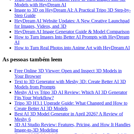
Models with HeyDream AI
Image to 3D on HeyDream AI: A Practical Tripo 3D Step-by-
Step Guide
HeyDream AI Website Updates: A New Creative Launchpad
for Images, Videos, and 3D
HeyDream AI Image Generator Guide & Model Comparison
How to Turn Images Into Better AI Prompts with HeyDream
AI
How to Turn Real Photos into Anime Art with HeyDream AI
As pessoas também leem
Free Online 3D Viewer: Open and Inspect 3D Models in
Your Browser
Text to 3D Generator with Meshy 3D: Create Better AI 3D
Models from Prompts
Meshy AI vs Tripo 3D AI Review: Which AI 3D Generator
Fits Your Workflow?
Tripo 3D H3.1 Upgrade Guide: What Changed and How to
Create Better AI 3D Models
Best AI 3D Model Generator in April 2026? A Review of
Meshy 6
3D AI Studio Review: Features, Pricing, and How It Handles
Image-to-3D Modeling