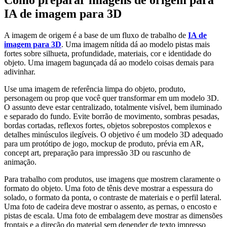
IA de imagem para 3D
A imagem de origem é a base de um fluxo de trabalho de
IA de
imagem para 3D
. Uma imagem nítida dá ao modelo pistas mais
fortes sobre silhueta, profundidade, materiais, cor e identidade do
objeto. Uma imagem bagunçada dá ao modelo coisas demais para
adivinhar.
Use uma imagem de referência limpa do objeto, produto,
personagem ou prop que você quer transformar em um modelo 3D.
O assunto deve estar centralizado, totalmente visível, bem iluminado
e separado do fundo. Evite borrão de movimento, sombras pesadas,
bordas cortadas, reflexos fortes, objetos sobrepostos complexos e
detalhes minúsculos ilegíveis. O objetivo é um modelo 3D adequado
para um protótipo de jogo, mockup de produto, prévia em AR,
concept art, preparação para impressão 3D ou rascunho de
animação.
Para trabalho com produtos, use imagens que mostrem claramente o
formato do objeto. Uma foto de tênis deve mostrar a espessura do
solado, o formato da ponta, o contraste de materiais e o perfil lateral.
Uma foto de cadeira deve mostrar o assento, as pernas, o encosto e
pistas de escala. Uma foto de embalagem deve mostrar as dimensões
frontais e a direção do material sem depender de texto impresso