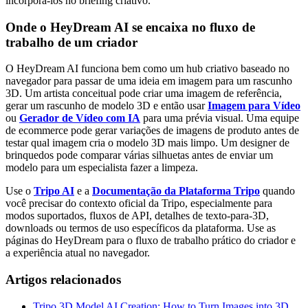
incorporá-los no briefing criativo.
Onde o HeyDream AI se encaixa no fluxo de
trabalho de um criador
O HeyDream AI funciona bem como um hub criativo baseado no
navegador para passar de uma ideia em imagem para um rascunho
3D. Um artista conceitual pode criar uma imagem de referência,
gerar um rascunho de modelo 3D e então usar
Imagem para Vídeo
ou
Gerador de Vídeo com IA
para uma prévia visual. Uma equipe
de ecommerce pode gerar variações de imagens de produto antes de
testar qual imagem cria o modelo 3D mais limpo. Um designer de
brinquedos pode comparar várias silhuetas antes de enviar um
modelo para um especialista fazer a limpeza.
Use o
Tripo AI
e a
Documentação da Plataforma Tripo
quando
você precisar do contexto oficial da Tripo, especialmente para
modos suportados, fluxos de API, detalhes de texto-para-3D,
downloads ou termos de uso específicos da plataforma. Use as
páginas do HeyDream para o fluxo de trabalho prático do criador e
a experiência atual no navegador.
Artigos relacionados
Tripo 3D Model AI Creation: How to Turn Images into 3D