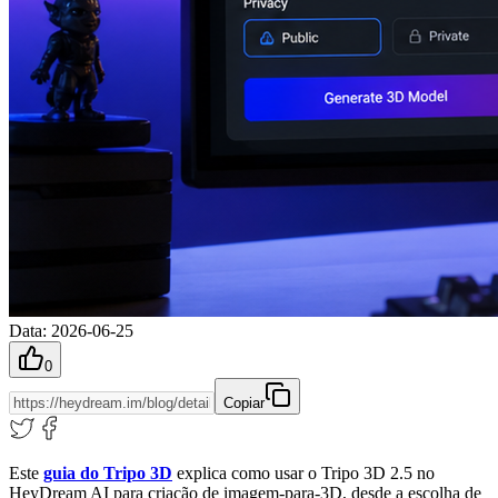
Data
:
2026-06-25
0
Copiar
Este
guia do Tripo 3D
explica como usar o Tripo 3D 2.5 no
HeyDream AI para criação de imagem-para-3D, desde a escolha de