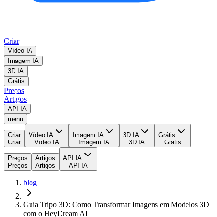
Criar
Vídeo IA
Imagem IA
3D IA
Grátis
Preços
Artigos
API IA
menu
Criar
Vídeo IA
Imagem IA
3D IA
Grátis
Criar
Vídeo IA
Imagem IA
3D IA
Grátis
Preços
Artigos
API IA
Preços
Artigos
API IA
blog
Guia Tripo 3D: Como Transformar Imagens em Modelos 3D
com o HeyDream AI