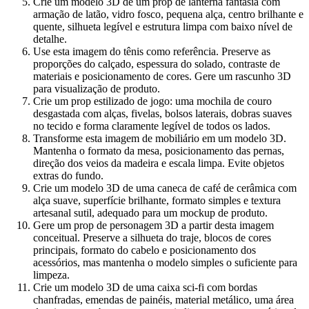
Crie um modelo 3D de um prop de lanterna fantasia com
armação de latão, vidro fosco, pequena alça, centro brilhante e
quente, silhueta legível e estrutura limpa com baixo nível de
detalhe.
Use esta imagem do tênis como referência. Preserve as
proporções do calçado, espessura do solado, contraste de
materiais e posicionamento de cores. Gere um rascunho 3D
para visualização de produto.
Crie um prop estilizado de jogo: uma mochila de couro
desgastada com alças, fivelas, bolsos laterais, dobras suaves
no tecido e forma claramente legível de todos os lados.
Transforme esta imagem de mobiliário em um modelo 3D.
Mantenha o formato da mesa, posicionamento das pernas,
direção dos veios da madeira e escala limpa. Evite objetos
extras do fundo.
Crie um modelo 3D de uma caneca de café de cerâmica com
alça suave, superfície brilhante, formato simples e textura
artesanal sutil, adequado para um mockup de produto.
Gere um prop de personagem 3D a partir desta imagem
conceitual. Preserve a silhueta do traje, blocos de cores
principais, formato do cabelo e posicionamento dos
acessórios, mas mantenha o modelo simples o suficiente para
limpeza.
Crie um modelo 3D de uma caixa sci-fi com bordas
chanfradas, emendas de painéis, material metálico, uma área