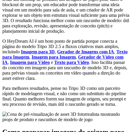
blockout de um prop, um educador pode transformar uma ideia
visual em um modelo para sala de aula, e um criador de AR pode
explorar se um objeto tem estrutura visual suficiente para uma prévia
3D. O resultado funciona melhor como um rascunho de modelo: útil
para exploração, revisão, apresentação de conceito (pitch) e
planejamento inicial de produção.
O HeyDream AI é um bom ponto de partida porque conecta a
página do modelo Tripo 3D 2.5 a fluxos criativos mais amplos,
incluindo
Imagem para 3D
,
Gerador de Imagens com IA
,
Texto
para Imagem
,
Imagem para Imagem
,
Gerador de Vídeo com
IA
,
Imagem para Vídeo
e
Texto para Vídeo
. Isso facilita passar
do conceito em imagem para um rascunho de modelo 3D e, depois,
para prévias visuais ou conceitos em vídeo quando a direção do
asset estiver clara.
Para melhores resultados, pense no Tripo 3D como um parceiro
rápido de modelagem visual, e não como um substituto do pipeline
final. Quanto melhores forem sua imagem de origem, seu prompt e
seu processo de revisão, mais útil o rascunho gerado se torna.
Como preparar imagens de origem para