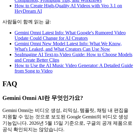
Comparison, Prompting Tips, and Workflows
How to Create High-Quality AI Videos with Veo 3.1 on
HeyDream AI
사람들이 함께 읽는 글:
Gemini Omni Latest Info: What Google's Rumored Video
Update Could Change for AI Creators
Gemini Omni New Model Latest Info: What We Know,
What's Leaked, and What Creators Can Use Now
SeaImagine AI Text-to-Video Guide: How to Choose Models
and Create Better Clips
How to Use the AI Music Video Generator: A Detailed Guide
from Song to Video
FAQ
Gemini Omni AI란 무엇인가요?
Gemini Omni는 비디오 생성, 리믹싱, 템플릿, 채팅 내 편집을
지원할 수 있는 것으로 보도된 Google Gemini의 비디오 생성
기능입니다. 2026년 5월 15일 기준으로, 구글의 공개 제품으로
공식 확인되지는 않았습니다.